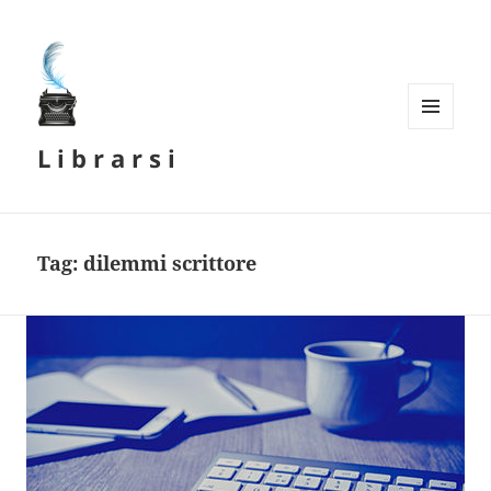
MENU
L i b r a r s i
E
WIDGET
Tag:
dilemmi scrittore