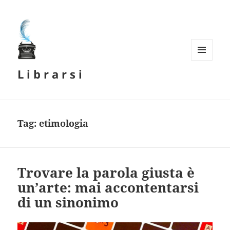
MENU
L i b r a r s i
E
WIDGET
Tag:
etimologia
Trovare la parola giusta è
un’arte: mai accontentarsi
di un sinonimo