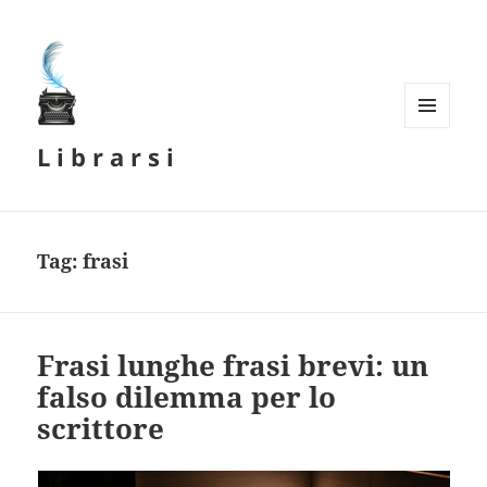
MENU
L i b r a r s i
E
WIDGET
Tag:
frasi
Frasi lunghe frasi brevi: un
falso dilemma per lo
scrittore