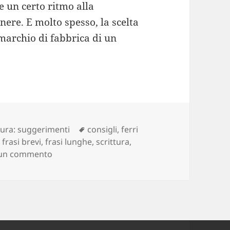
e un certo ritmo alla
ere. E molto spesso, la scelta
l marchio di fabbrica di un
Tag
tura: suggerimenti
consigli
,
ferri
,
frasi brevi
,
frasi lunghe
,
scrittura
,
su Frasi lunghe frasi brevi: un falso dilemma p
 un commento