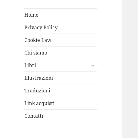
Home
Privacy Policy
Cookie Law
Chi siamo
apri
Libri
i
menù
Illustrazioni
child
Traduzioni
Link acquisti
Contatti