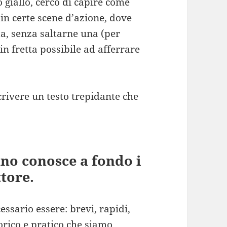
o giallo, cerco di capire come
 in certe scene d’azione, dove
ata, senza saltarne una (per
in fretta possibile ad afferrare
rivere un testo trepidante che
 uno conosce a fondo i
ttore.
cessario essere: brevi, rapidi,
orico e pratico che siamo