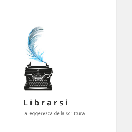
L i b r a r s i
la leggerezza della scrittura