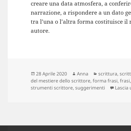
creare una data atmosfera, a conferir
narrazione, a rispondere a un dato gen
tra l’una o l’altra forma costituisce i
autore.
Scritto
Autore
Categorie
28 Aprile 2020
Anna
scrittura
,
scrit
il
del mestiere dello scrittore
,
forma frasi
,
frasi
strumenti scrittore
,
suggerimenti
Lascia