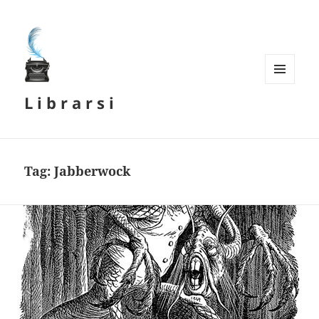
MENU
L i b r a r s i
E
WIDGET
Tag:
Jabberwock