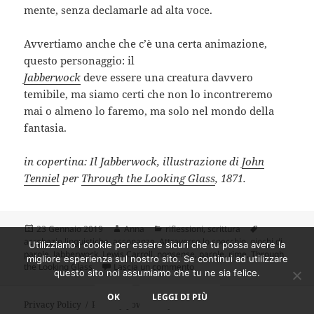
mente, senza declamarle ad alta voce.
Avvertiamo anche che c’è una certa animazione,
questo personaggio: il
Jabberwock
deve essere una creatura davvero
temibile, ma siamo certi che non lo incontreremo
mai o almeno lo faremo, ma solo nel mondo della
fantasia.
in copertina: Il Jabberwock, illustrazione di
John
Tenniel
per
Through the Looking Glass
, 1871.
Scritto
Autore
Categorie
Tag
23 Gennaio 2019
Anna
riflessioni
,
scrittura
il
acrobazie linguistiche
,
assonanze
,
Attraverso lo specchio
,
giochi di
Utilizziamo i cookie per essere sicuri che tu possa avere la
parole
,
Jabberwock
,
Lewis Carroll
,
nonsense
,
parole
,
rime
,
Through
migliore esperienza sul nostro sito. Se continui ad utilizzare
su Il fascino dei nonsense tra f
the Looking Glass
Lascia un commento
questo sito noi assumiamo che tu ne sia felice.
OK
LEGGI DI PIÙ
Privacy Policy
Proudly powered by WordPress