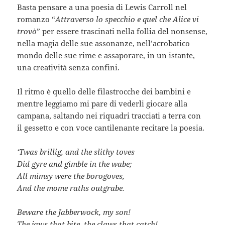
Basta pensare a una poesia di Lewis Carroll nel
romanzo “
Attraverso lo specchio e quel che Alice vi
trovò
” per essere trascinati nella follia del nonsense,
nella magia delle sue assonanze, nell’acrobatico
mondo delle sue rime e assaporare, in un istante,
una creatività senza confini.
Il ritmo è quello delle filastrocche dei bambini e
mentre leggiamo mi pare di vederli giocare alla
campana, saltando nei riquadri tracciati a terra con
il gessetto e con voce cantilenante recitare la poesia.
‘Twas brillig, and the slithy toves
Did gyre and gimble in the wabe;
All mimsy were the borogoves,
And the mome raths outgrabe.
Beware the Jabberwock, my son!
The jaws that bite, the claws that catch!