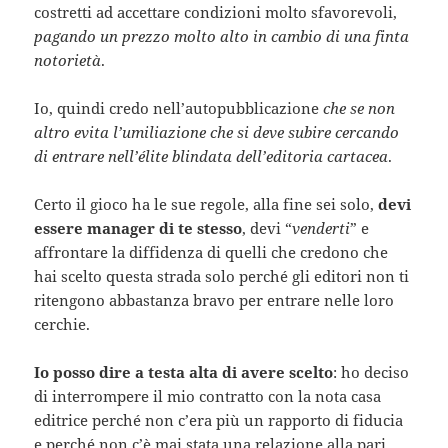
costretti ad accettare condizioni molto sfavorevoli,
pagando un prezzo molto alto in cambio di una finta
notorietà
.
Io, quindi credo nell’autopubblicazione
che se non
altro evita l’umiliazione che si deve subire cercando
di entrare nell’élite blindata dell’editoria cartacea
.
Certo il gioco ha le sue regole, alla fine sei solo,
devi
essere manager di te stesso
, devi “
venderti
” e
affrontare la diffidenza di quelli che credono che
hai scelto questa strada solo perché gli editori non ti
ritengono abbastanza bravo per entrare nelle loro
cerchie.
Io posso dire a testa alta di avere scelto
: ho deciso
di interrompere il mio contratto con la nota casa
editrice perché non c’era più un rapporto di fiducia
e perché non c’è mai stata una relazione alla pari,