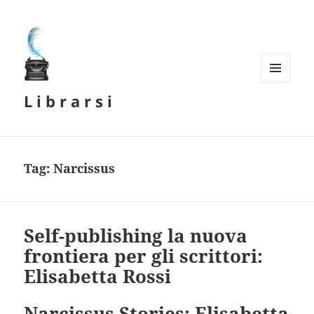
MENU
L i b r a r s i
E
WIDGET
Tag:
Narcissus
Self-publishing la nuova
frontiera per gli scrittori:
Elisabetta Rossi
Narcissus Stories: Elisabetta