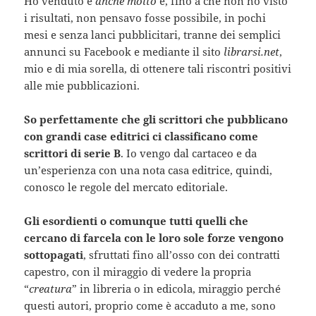
Ho venduto e
anche molto
e, fino a che non ho visto
i risultati, non pensavo fosse possibile, in pochi
mesi e senza lanci pubblicitari, tranne dei semplici
annunci su Facebook e mediante il sito
librarsi.net
,
mio e di mia sorella, di ottenere tali riscontri positivi
alle mie pubblicazioni.
So perfettamente che gli scrittori che pubblicano
con grandi case editrici ci classificano come
scrittori di serie B
. Io vengo dal cartaceo e da
un’esperienza con una nota casa editrice, quindi,
conosco le regole del mercato editoriale.
Gli esordienti o comunque tutti quelli che
cercano di farcela con le loro sole forze vengono
sottopagati
, sfruttati fino all’osso con dei contratti
capestro, con il miraggio di vedere la propria
“
creatura
” in libreria o in edicola, miraggio perché
questi autori, proprio come è accaduto a me, sono