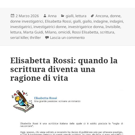
Scritto
Autore
Categorie
Tag
2 Marzo 2026
Anna
gialli
,
lettura
Ancona
,
donne
,
il
donne investigatrici
,
Elisabetta Rossi
,
gialli
,
giallo
,
indagine
,
indagini
,
investigatrici
,
investigatrici donne
,
investrigatrice donna
,
Invisibile
,
lettura
,
Marta Guidi
,
Milano
,
omicidi
,
Rossi Elisabetta
,
scrittura
,
su Marta Guidi e il caso dell’In
serial killer
,
thriller
Lascia un commento
Elisabetta Rossi: quando la
scrittura diventa una
ragione di vita