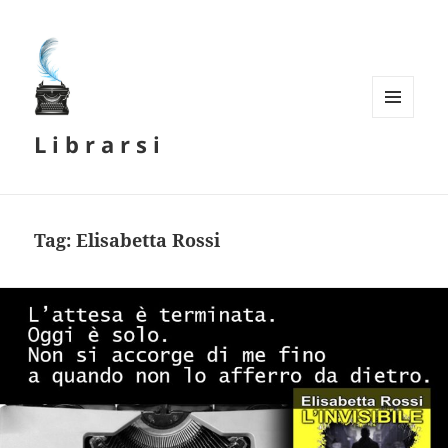
MENU
L i b r a r s i
E
WIDGET
Tag:
Elisabetta Rossi