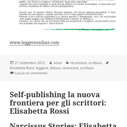
www.leggereonline.com
Scritto
Autore
Categorie
Tag
27 Settembre 2012
Anna
recensioni
,
scrittura
il
Elisabetta Rossi
,
leggere
,
lettura
,
recensioni
,
scrittura
su Elisabetta Rossi: quando la scrittura diventa una
Lascia un commento
Self-publishing la nuova
frontiera per gli scrittori:
Elisabetta Rossi
Narcissus Stories: Elisabetta