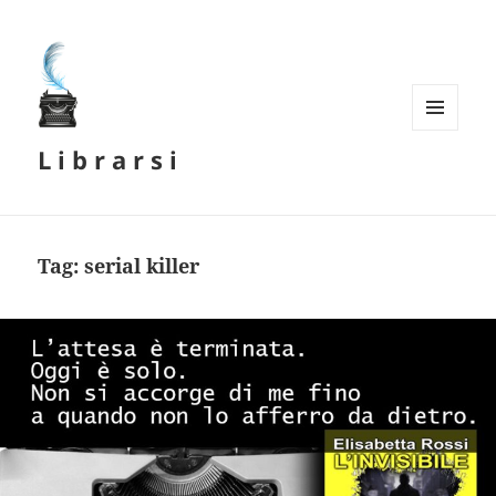
MENU
L i b r a r s i
E
WIDGET
Tag:
serial killer