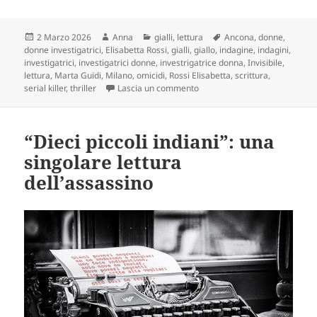
Scritto
Autore
Categorie
Tag
2 Marzo 2026
Anna
gialli
,
lettura
Ancona
,
donne
,
il
donne investigatrici
,
Elisabetta Rossi
,
gialli
,
giallo
,
indagine
,
indagini
,
investigatrici
,
investigatrici donne
,
investrigatrice donna
,
Invisibile
,
lettura
,
Marta Guidi
,
Milano
,
omicidi
,
Rossi Elisabetta
,
scrittura
,
su Marta Guidi e il caso dell’In
serial killer
,
thriller
Lascia un commento
“Dieci piccoli indiani”: una
singolare lettura
dell’assassino