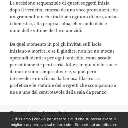
La uccisione sequenziale di questi soggetti inizia
dopo il verdetto, emesso da una voce proveniente da
un grammofono che inchioda ognuno di loro, anche
i domestici, alla propria colpa, elencando date e
nomi delle vittime dei loro omicidi.
Da quel momento in poi gli invitati sull’isola
iniziano a morire, e se il giudice, non ha un modus
operandi identico per ogni omicidio, come accade
per solitamente per i serial killer, in quanto le cause
di morte sono sempre diverse, si può però
intravedere una firma: la famosa filastrocca
profetica e le statuine dei negretti che scompaiono a
una a una dal centrotavola della sala da pranzo.
Scritto
Autore
Categorie
24 Aprile 2022
Anna
classici
,
cultura
,
letteratura
,
il
Tag
lettura
,
scrittura
classici
,
classici letteratura
,
dieci piccoli
Utilizziamo i cookie per essere sicuri che tu possa avere la
indiani
,
gailli
,
leggere
,
lettura
,
libri
,
scrittura
,
serial killer
,
seriale
,
migliore esperienza sul nostro sito. Se continui ad utilizzare
su “Dieci piccoli indiani”: una singol