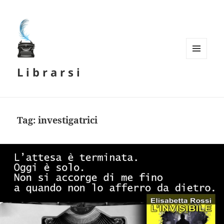
MENU
L i b r a r s i
E
WIDGET
Tag:
investigatrici