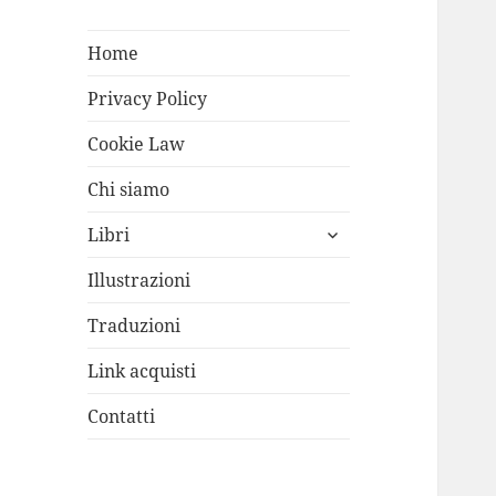
Home
Privacy Policy
Cookie Law
Chi siamo
apri
Libri
i
menù
Illustrazioni
child
Traduzioni
Link acquisti
Contatti