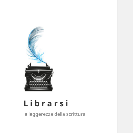
L i b r a r s i
la leggerezza della scrittura