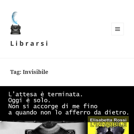
MENU
L i b r a r s i
E
WIDGET
Tag:
Invisibile