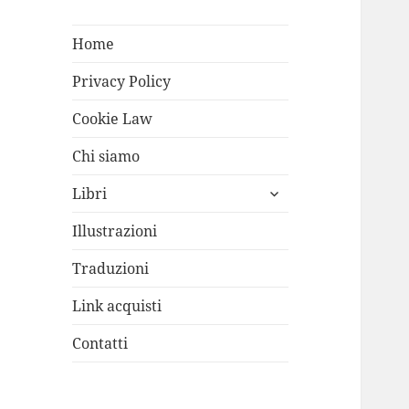
Home
Privacy Policy
Cookie Law
Chi siamo
apri
Libri
i
menù
Illustrazioni
child
Traduzioni
Link acquisti
Contatti