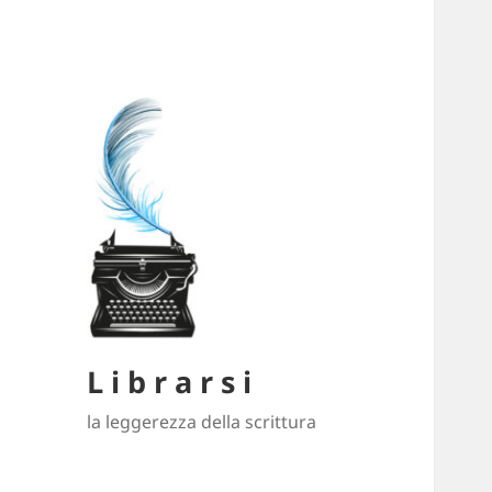
L i b r a r s i
la leggerezza della scrittura