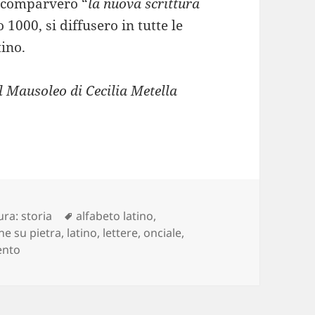
 C. comparvero “
la nuova scrittura
o 1000, si diffusero in tutte le
tino.
l Mausoleo di Cecilia Metella
Tag
ura: storia
alfabeto latino
,
one su pietra
,
latino
,
lettere
,
onciale
,
su Storia della scrittura: dai geroglifici agli emoticon #
ento