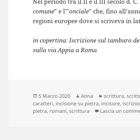
Nel periodo tra il II e il III secolo d.
comune
” e l'”
onciale
” che, fino all’ann
regioni europee dove si scriveva in la
in copertina: Iscrizione sul tamburo de
sulla via Appia a Roma
Scritto
Autore
Categorie
5 Marzo 2020
Anna
scrittura
,
scritt
il
caratteri
,
incisione su pietra
,
incisore
,
iscrizi
pietra
,
romani
,
scrittura
Lascia un comm