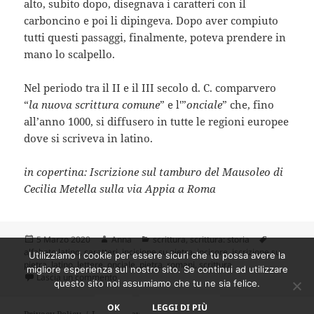
alto, subito dopo, disegnava i caratteri con il
carboncino e poi li dipingeva. Dopo aver compiuto
tutti questi passaggi, finalmente, poteva prendere in
mano lo scalpello.
Nel periodo tra il II e il III secolo d. C. comparvero
“
la nuova scrittura comune
” e l'”
onciale
” che, fino
all’anno 1000, si diffusero in tutte le regioni europee
dove si scriveva in latino.
in copertina: Iscrizione sul tamburo del Mausoleo di
Cecilia Metella sulla via Appia a Roma
Scritto
Autore
Categorie
Tag
5 Marzo 2020
Anna
scrittura
,
scrittura: storia
il
alfabeto latino
,
caratteri
,
incisione su pietra
,
incisore
,
iscrizione su
Utilizziamo i cookie per essere sicuri che tu possa avere la
pietra
,
latino
,
lettere
,
onciale
,
pietra
,
romani
,
scrittura
migliore esperienza sul nostro sito. Se continui ad utilizzare
su Storia della scrittura: dai geroglifici agli emoti
Lascia un commento
questo sito noi assumiamo che tu ne sia felice.
OK
LEGGI DI PIÙ