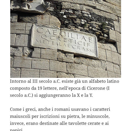
Intorno al III secolo a.C. esiste già un alfabeto latino
composto da 19 lettere, nell’epoca di Cicerone (I
secolo a.C.) si aggiungeranno la X e la Y.
Come i greci, anche i romani usavano i caratteri
maiuscoli per iscrizioni su pietra, le minuscole,
invece, erano destinate alle tavolette cerate e ai
papiri.