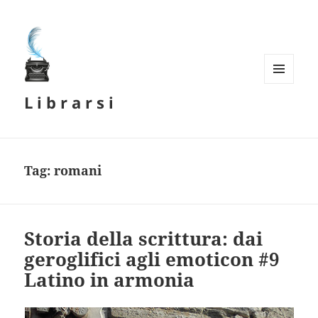
MENU
L i b r a r s i
E
WIDGET
Tag:
romani
Storia della scrittura: dai
geroglifici agli emoticon #9
Latino in armonia