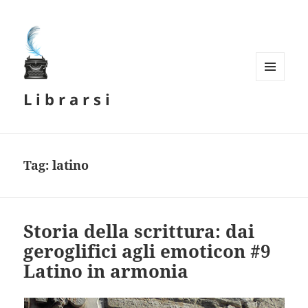
MENU
L i b r a r s i
E
WIDGET
Tag:
latino
Storia della scrittura: dai
geroglifici agli emoticon #9
Latino in armonia