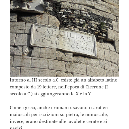
Intorno al III secolo a.C. esiste già un alfabeto latino
composto da 19 lettere, nell’epoca di Cicerone (I
secolo a.C.) si aggiungeranno la X e la Y.
Come i greci, anche i romani usavano i caratteri
maiuscoli per iscrizioni su pietra, le minuscole,
invece, erano destinate alle tavolette cerate e ai
papiri.