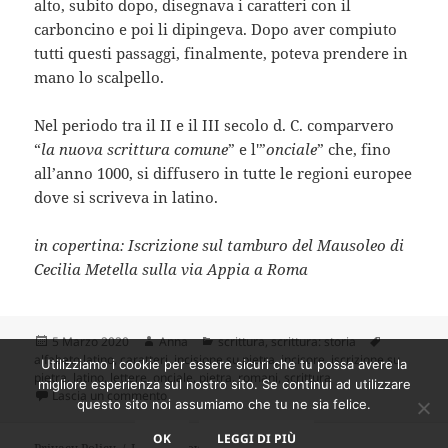
alto, subito dopo, disegnava i caratteri con il
carboncino e poi li dipingeva. Dopo aver compiuto
tutti questi passaggi, finalmente, poteva prendere in
mano lo scalpello.
Nel periodo tra il II e il III secolo d. C. comparvero
“
la nuova scrittura comune
” e l'”
onciale
” che, fino
all’anno 1000, si diffusero in tutte le regioni europee
dove si scriveva in latino.
in copertina: Iscrizione sul tamburo del Mausoleo di
Cecilia Metella sulla via Appia a Roma
Scritto
Autore
Categorie
Tag
5 Marzo 2020
Anna
scrittura
,
scrittura: storia
il
alfabeto latino
,
caratteri
,
incisione su pietra
,
incisore
,
iscrizione su
Utilizziamo i cookie per essere sicuri che tu possa avere la
pietra
,
latino
,
lettere
,
onciale
,
pietra
,
romani
,
scrittura
migliore esperienza sul nostro sito. Se continui ad utilizzare
su Storia della scrittura: dai geroglifici agli emoti
Lascia un commento
questo sito noi assumiamo che tu ne sia felice.
OK
LEGGI DI PIÙ