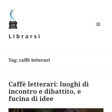
MENU
L i b r a r s i
E
WIDGET
Tag:
caffè letterari
Caffè letterari: luoghi di
incontro e dibattito, e
fucina di idee