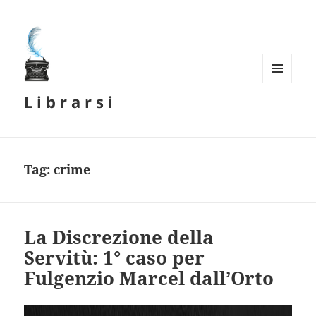
MENU
L i b r a r s i
E
WIDGET
Tag:
crime
La Discrezione della
Servitù: 1° caso per
Fulgenzio Marcel dall’Orto