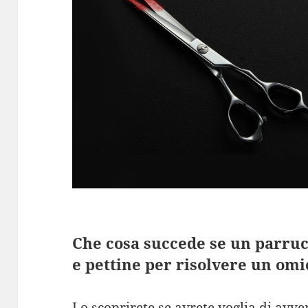
Che cosa succede se un parru
e pettine per risolvere un omi
Lo scoprirete se avrete voglia di avve