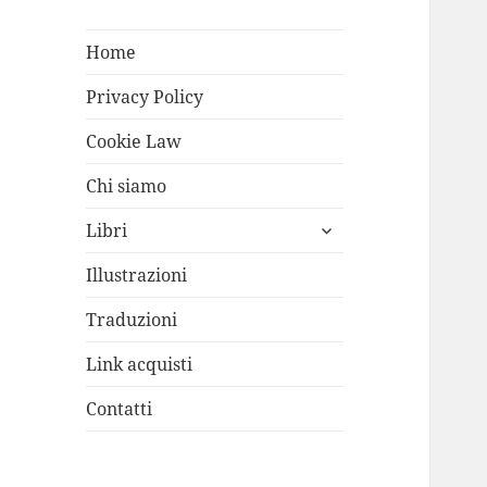
Home
Privacy Policy
Cookie Law
Chi siamo
apri
Libri
i
menù
Illustrazioni
child
Traduzioni
Link acquisti
Contatti