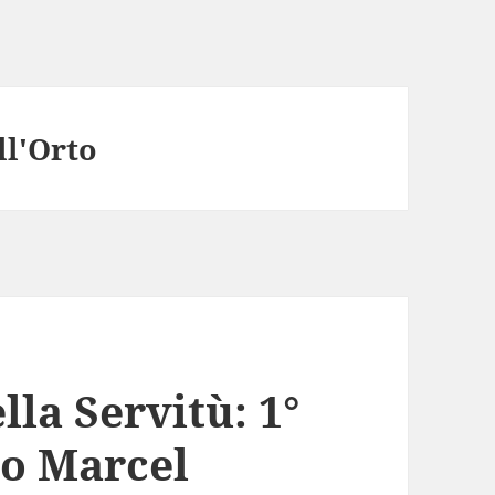
ll'Orto
lla Servitù: 1°
io Marcel