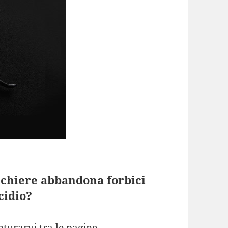
cchiere abbandona forbici
cidio?
nturarvi tra le pagine