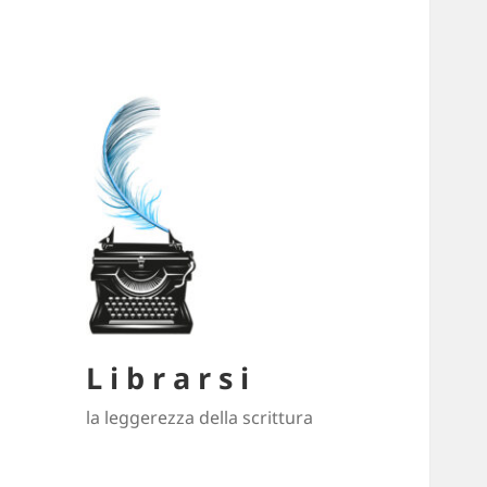
L i b r a r s i
la leggerezza della scrittura