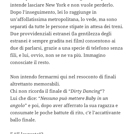
intende lasciare New York e non vuole perderlo.
Dopo l’inseguimento, lei lo raggiunge in
un’affollatissima metropolitana, lo vede, ma sono
separati da tutte le persone stipate in attesa dei treni.
Due provvidenziali estranei (la gentilezza degli
estranei è sempre gradita nei film) consentono ai
due di parlarsi, grazie a una specie di telefono senza
fili, e lui, ovvio, non se ne va più. Immagino
conosciate il resto.
Non intendo fermarmi qui nel resoconto di finali
altrettanto memorabili.
Chi non ricorda il finale di “
Dirty Dancing
“?
Lui che dice: “
Nessuno può mettere Baby in un
angolo
” e poi, dopo aver afferrato la sua ragazza e
consumate le poche battute di rito, c’è l’accattivante
ballo finale.
E “
Il laureato
“?