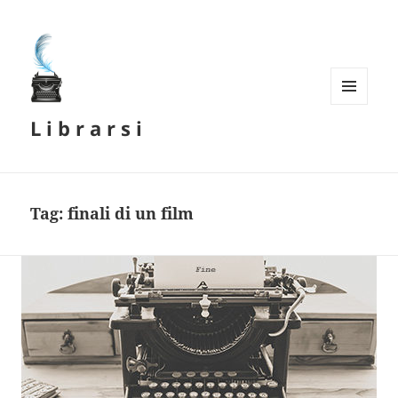
MENU
L i b r a r s i
E
WIDGET
Tag:
finali di un film