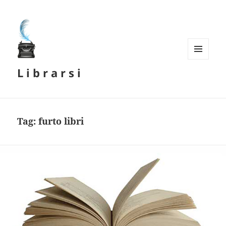
MENU
L i b r a r s i
E
WIDGET
Tag:
furto libri