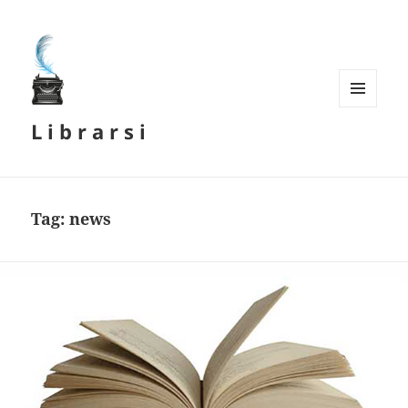
MENU
L i b r a r s i
E
WIDGET
Tag:
news