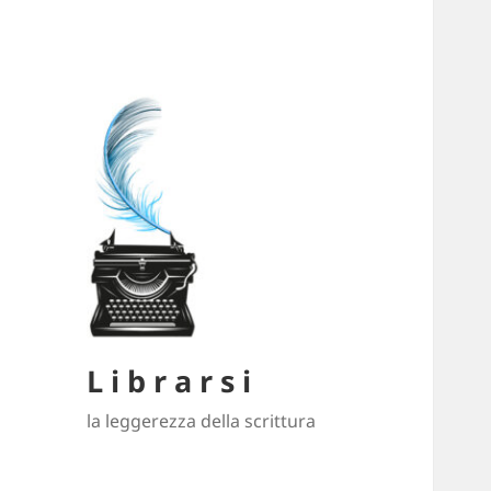
L i b r a r s i
la leggerezza della scrittura