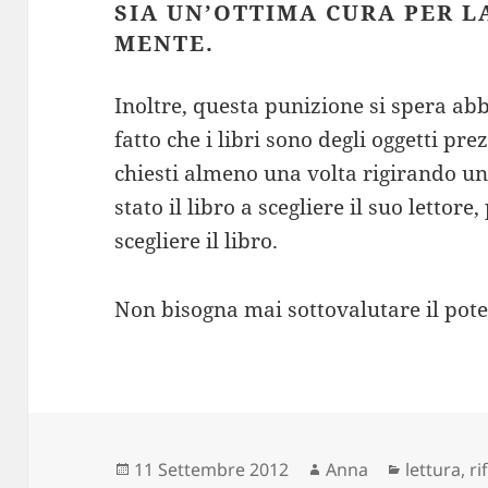
SIA UN’OTTIMA CURA PER L
MENTE.
Inoltre, questa punizione si spera abbi
fatto che i libri sono degli oggetti pre
chiesti almeno una volta rigirando un 
stato il libro a scegliere il suo lettore,
scegliere il libro.
Non bisogna mai sottovalutare il pote
Scritto
Autore
Categorie
11 Settembre 2012
Anna
lettura
,
ri