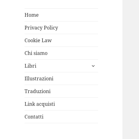
Home
Privacy Policy
Cookie Law
Chi siamo
apri
Libri
i
menù
Illustrazioni
child
Traduzioni
Link acquisti
Contatti