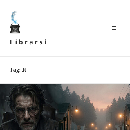
MENU
L i b r a r s i
E
WIDGET
Tag:
It