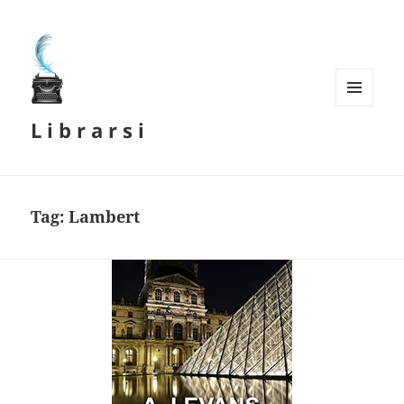
MENU
L i b r a r s i
E
WIDGET
Tag:
Lambert