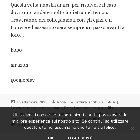
Questa volta i nostri amici, per risolvere il caso,
dovranno andare molto indietro nel tempo.
Troveranno dei collegamenti con gli egizi e il
Louvre e l’assassino sarà sempre un passo avanti a
loro…
kobo
amazon
googleplay
Scritto
Autore
Categorie
Tag
2 Settembre 2018
Anna
lettura
,
scrittura
A. J.
il
Evans
,
crimine
,
crimini
,
ebook
,
Egizi
,
Lambert
,
libri gialli
,
libri
polizieschi
,
Louvre
,
mistero
,
museo Louvre
,
novità ebook
,
omicidi
,
Utilizziamo i cookie per essere sicuri che tu possa avere la
Parigi
,
Paris
,
polizieschi
,
scrittura
,
suspense
,
thriller
migliore esperienza sul nostro sito. Se continui ad utilizzare
su La vendetta: un nuovo caso per il commissario
Lascia un commento
questo sito noi assumiamo che tu ne sia felice.
OK
LEGGI DI PIÙ