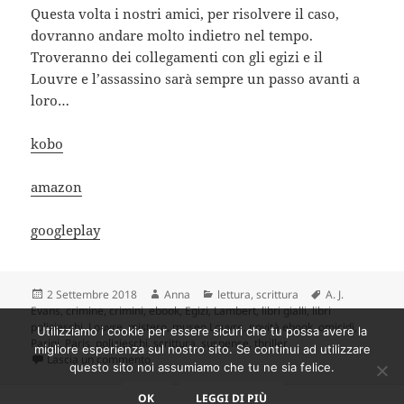
Questa volta i nostri amici, per risolvere il caso,
dovranno andare molto indietro nel tempo.
Troveranno dei collegamenti con gli egizi e il
Louvre e l’assassino sarà sempre un passo avanti a
loro…
kobo
amazon
googleplay
Scritto
Autore
Categorie
Tag
2 Settembre 2018
Anna
lettura
,
scrittura
A. J.
il
Evans
,
crimine
,
crimini
,
ebook
,
Egizi
,
Lambert
,
libri gialli
,
libri
polizieschi
,
Louvre
,
mistero
,
museo Louvre
,
novità ebook
,
omicidi
,
Utilizziamo i cookie per essere sicuri che tu possa avere la
Parigi
,
Paris
,
polizieschi
,
scrittura
,
suspense
,
thriller
migliore esperienza sul nostro sito. Se continui ad utilizzare
su La vendetta: un nuovo caso per il commissario
Lascia un commento
questo sito noi assumiamo che tu ne sia felice.
OK
LEGGI DI PIÙ