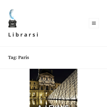
MENU
L i b r a r s i
E
WIDGET
Tag:
Paris