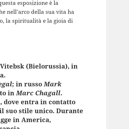
uesta esposizione è la
e nell’arco della sua vita ha
o, la spiritualità e la gioia di
 Vitebsk (Bielorussia), in
a.
egal
; in russo
Mark
ato in
Marc Chagall
.
i, dove entra in contatto
il suo stile unico. Durante
ugge in America,
rancia.