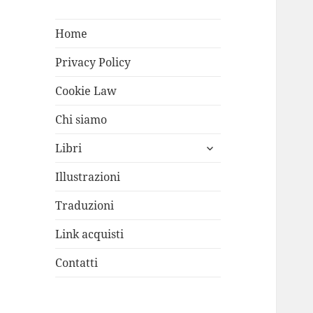
Home
Privacy Policy
Cookie Law
Chi siamo
apri
Libri
i
menù
Illustrazioni
child
Traduzioni
Link acquisti
Contatti