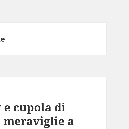
he
 e cupola di
 meraviglie a