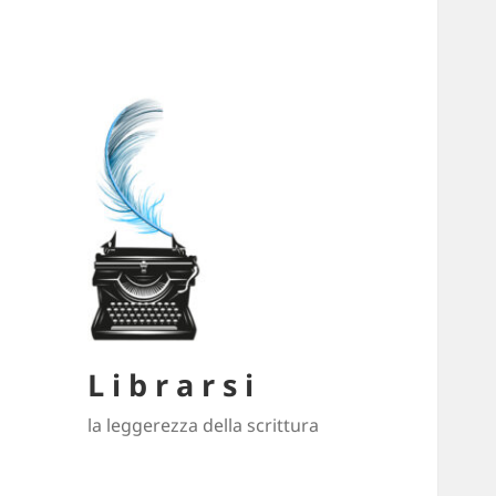
L i b r a r s i
la leggerezza della scrittura