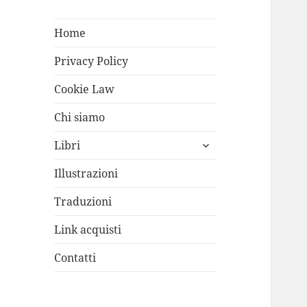
Home
Privacy Policy
Cookie Law
Chi siamo
apri
Libri
i
menù
Illustrazioni
child
Traduzioni
Link acquisti
Contatti