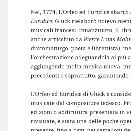
Nel, 1774, L’Orfeo ed Euridice sbarcò
Euridice
. Gluck rielaborò notevolmente
musicali francesi. Innanzitutto, il libr
anche arricchito da
Pierre Louis Moli
drammaturgo, poeta e librettista), m
l’orchestrazione adeguandola ai più a
aggiungendo molta musica nuova, mu
precedenti e soprattutto, garantendo 
L’Orfeo ed Euridice di Gluck è conside
musicate dal compositore tedesco. Pro
edizioni o addirittura presentata in 
rivisitate, è stata una delle poche ope
presente, fino a oggi, nei cartelloni d