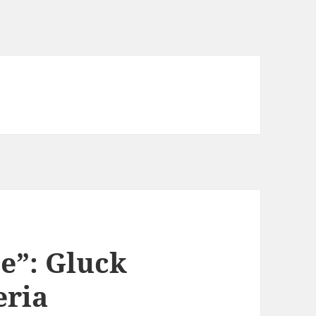
e”: Gluck
eria