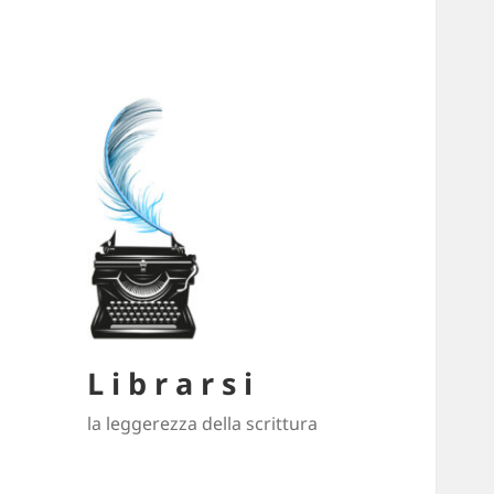
L i b r a r s i
la leggerezza della scrittura