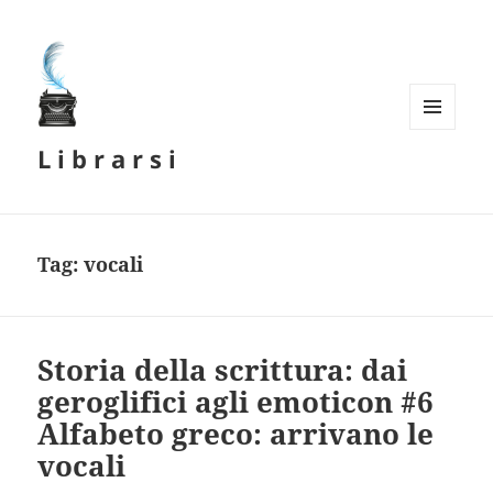
MENU
L i b r a r s i
E
WIDGET
Tag:
vocali
Storia della scrittura: dai
geroglifici agli emoticon #6
Alfabeto greco: arrivano le
vocali