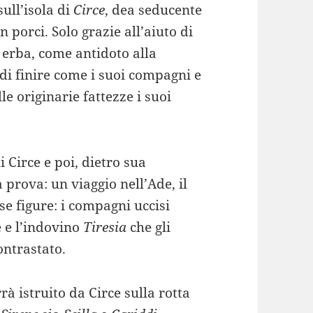
sull’isola di
Circe
, dea seducente
 porci. Solo grazie all’aiuto di
 erba, come antidoto alla
 di finire come i suoi compagni e
le originarie fattezze i suoi
 Circe e poi, dietro sua
prova: un viaggio nell’Ade, il
se figure: i compagni uccisi
 e l’indovino
Tiresia
che gli
ontrastato.
rà istruito da Circe sulla rotta