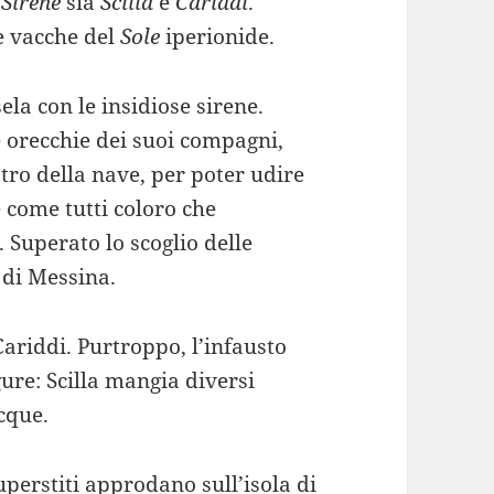
e
Sirene
sia
Scilla
e
Cariddi
.
le vacche del
Sole
iperionide.
ela con le insidiose sirene.
e orecchie dei suoi compagni,
stro della nave, per poter udire
 come tutti coloro che
Superato lo scoglio delle
 di Messina.
Cariddi. Purtroppo, l’infausto
gure: Scilla mangia diversi
cque.
uperstiti approdano sull’isola di