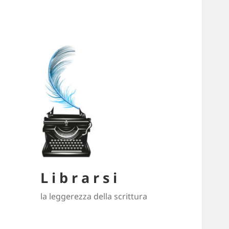
L i b r a r s i
la leggerezza della scrittura