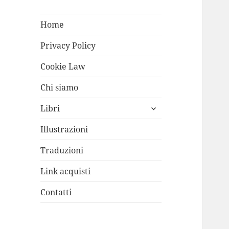
Home
Privacy Policy
Cookie Law
Chi siamo
apri
Libri
i
menù
Illustrazioni
child
Traduzioni
Link acquisti
Contatti