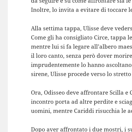
da seguire e su come affrontare sia l
Inoltre, lo invita a evitare di toccare 
Alla settima tappa, Ulisse deve veders
Come gli ha consigliato Circe, tappa l
mentre lui si fa legare all’albero mae
il loro canto, senza però dover morire
imprudentemente lo hanno ascoltano. 
sirene, Ulisse procede verso lo stretto
Ora, Odisseo deve affrontare Scilla e 
incontro porta ad altre perdite e scia
uomini, mentre Cariddi risucchia le a
Dopo aver affrontato i due mostri, i s