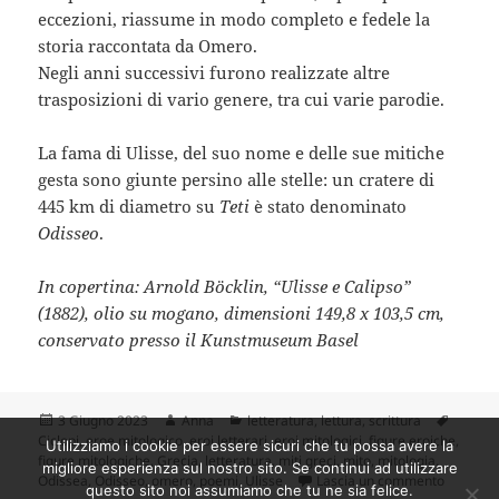
eccezioni, riassume in modo completo e fedele la
storia raccontata da Omero.
Negli anni successivi furono realizzate altre
trasposizioni di vario genere, tra cui varie parodie.
La fama di Ulisse, del suo nome e delle sue mitiche
gesta sono giunte persino alle stelle: un cratere di
445 km di diametro su
Teti
è stato denominato
Odisseo
.
In copertina: Arnold Böcklin, “Ulisse e Calipso”
(1882), olio su mogano, dimensioni 149,8 x 103,5 cm,
conservato presso il Kunstmuseum Basel
Scritto
Autore
Categorie
Tag
3 Giugno 2023
Anna
letteratura
,
lettura
,
scrittura
il
Ciclopi
,
eroe mitologico
,
eroi letterari
,
eroi mitologici
,
figure eroiche
,
Utilizziamo i cookie per essere sicuri che tu possa avere la
figure mitologiche
,
Grecia
,
letteratura
,
miti greci
,
mito
,
mitologia
,
migliore esperienza sul nostro sito. Se continui ad utilizzare
su Uliss
Odissea
,
Odisseo
,
omero
,
poemi
,
Ulisse
Lascia un commento
questo sito noi assumiamo che tu ne sia felice.