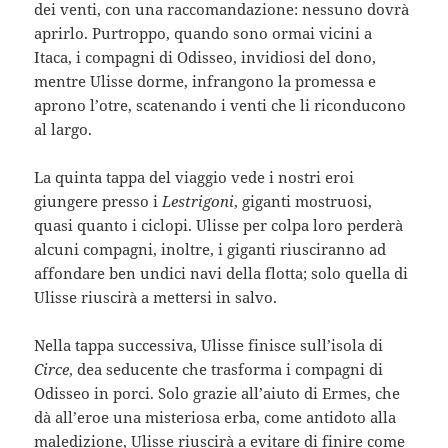
dei venti, con una raccomandazione: nessuno dovrà
aprirlo. Purtroppo, quando sono ormai vicini a
Itaca, i compagni di Odisseo, invidiosi del dono,
mentre Ulisse dorme, infrangono la promessa e
aprono l’otre, scatenando i venti che li riconducono
al largo.
La quinta tappa del viaggio vede i nostri eroi
giungere presso i
Lestrigoni
, giganti mostruosi,
quasi quanto i ciclopi. Ulisse per colpa loro perderà
alcuni compagni, inoltre, i giganti riusciranno ad
affondare ben undici navi della flotta; solo quella di
Ulisse riuscirà a mettersi in salvo.
Nella tappa successiva, Ulisse finisce sull’isola di
Circe
, dea seducente che trasforma i compagni di
Odisseo in porci. Solo grazie all’aiuto di Ermes, che
dà all’eroe una misteriosa erba, come antidoto alla
maledizione, Ulisse riuscirà a evitare di finire come