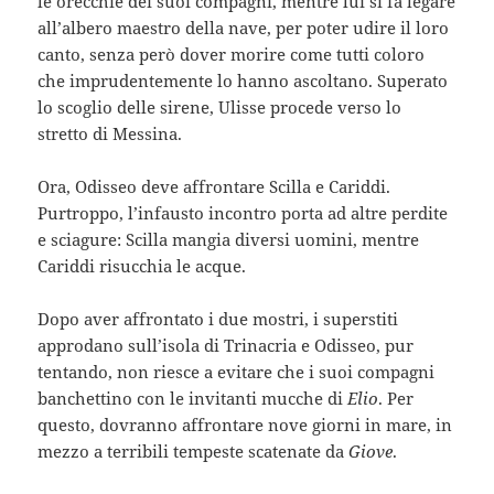
le orecchie dei suoi compagni, mentre lui si fa legare
all’albero maestro della nave, per poter udire il loro
canto, senza però dover morire come tutti coloro
che imprudentemente lo hanno ascoltano. Superato
lo scoglio delle sirene, Ulisse procede verso lo
stretto di Messina.
Ora, Odisseo deve affrontare Scilla e Cariddi.
Purtroppo, l’infausto incontro porta ad altre perdite
e sciagure: Scilla mangia diversi uomini, mentre
Cariddi risucchia le acque.
Dopo aver affrontato i due mostri, i superstiti
approdano sull’isola di Trinacria e Odisseo, pur
tentando, non riesce a evitare che i suoi compagni
banchettino con le invitanti mucche di
Elio
. Per
questo, dovranno affrontare nove giorni in mare, in
mezzo a terribili tempeste scatenate da
Giove
.