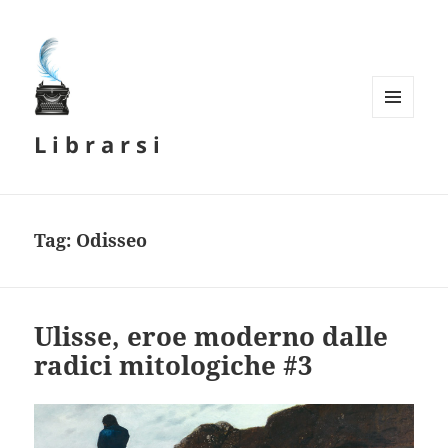
MENU
L i b r a r s i
E
WIDGET
Tag:
Odisseo
Ulisse, eroe moderno dalle
radici mitologiche #3