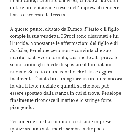
mendicante, schernito dai Proci, chiede a sua volta
di fare un tentativo e riesce nell’impresa di tendere
l’arco e scoccare la freccia.
A questo punto, aiutato da Eumeo,
Filezio
e il figlio
compie la sua vendetta. I Proci sono disarmati e lui
li uccide. Nonostante le affermazioni del figlio e di
Euriclea
, Penelope però non è convinta che suo
marito sia davvero tornato, così mette alla prova lo
sconosciuto: gli chiede di spostare il loro talamo
nuziale. Si tratta di un tranello che Ulisse aggira
facilmente. È stato lui a intagliare in un ulivo ancora
in vita il letto nuziale e quindi, sa che non può
essere spostato dalla stanza in cui si trova. Penelope
finalmente riconosce il marito e lo stringe forte,
piangendo.
Per un eroe che ha compiuto così tante imprese
ipotizzare una sola morte sembra a dir poco