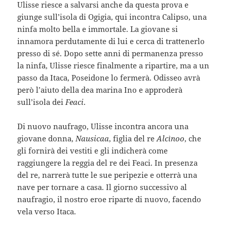
Ulisse riesce a salvarsi anche da questa prova e
giunge sull’isola di Ogigia, qui incontra Calipso, una
ninfa molto bella e immortale. La giovane si
innamora perdutamente di lui e cerca di trattenerlo
presso di sé. Dopo sette anni di permanenza presso
la ninfa, Ulisse riesce finalmente a ripartire, ma a un
passo da Itaca, Poseidone lo fermerà. Odisseo avrà
però l’aiuto della dea marina Ino e approderà
sull’isola dei
Feaci
.
Di nuovo naufrago, Ulisse incontra ancora una
giovane donna,
Nausicaa
, figlia del re
Alcìnoo
, che
gli fornirà dei vestiti e gli indicherà come
raggiungere la reggia del re dei Feaci. In presenza
del re, narrerà tutte le sue peripezie e otterrà una
nave per tornare a casa. Il giorno successivo al
naufragio, il nostro eroe riparte di nuovo, facendo
vela verso Itaca.