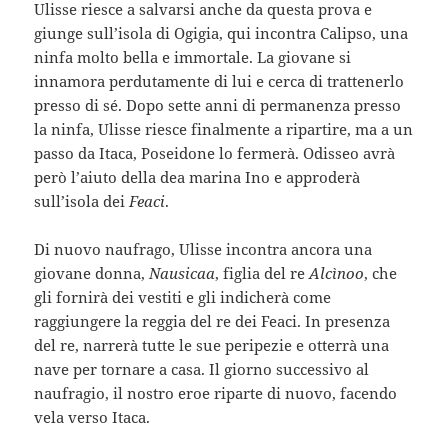
Ulisse riesce a salvarsi anche da questa prova e
giunge sull’isola di Ogigia, qui incontra Calipso, una
ninfa molto bella e immortale. La giovane si
innamora perdutamente di lui e cerca di trattenerlo
presso di sé. Dopo sette anni di permanenza presso
la ninfa, Ulisse riesce finalmente a ripartire, ma a un
passo da Itaca, Poseidone lo fermerà. Odisseo avrà
però l’aiuto della dea marina Ino e approderà
sull’isola dei
Feaci
.
Di nuovo naufrago, Ulisse incontra ancora una
giovane donna,
Nausicaa
, figlia del re
Alcìnoo
, che
gli fornirà dei vestiti e gli indicherà come
raggiungere la reggia del re dei Feaci. In presenza
del re, narrerà tutte le sue peripezie e otterrà una
nave per tornare a casa. Il giorno successivo al
naufragio, il nostro eroe riparte di nuovo, facendo
vela verso Itaca.