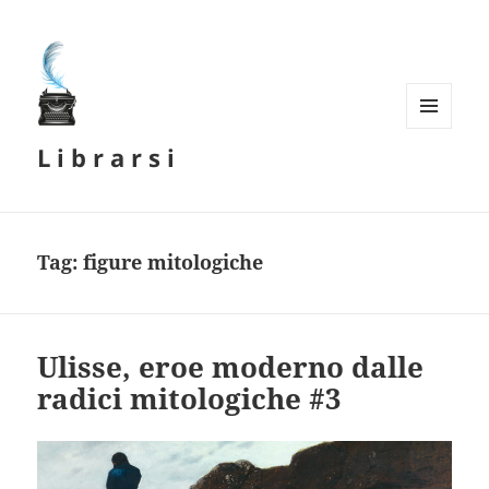
MENU
L i b r a r s i
E
WIDGET
Tag:
figure mitologiche
Ulisse, eroe moderno dalle
radici mitologiche #3