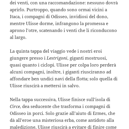
dei venti, con una raccomandazione: nessuno dovrà
aprirlo. Purtroppo, quando sono ormai vicini a
Itaca, i compagni di Odisseo, invidiosi del dono,
mentre Ulisse dorme, infrangono la promessa e
aprono l’otre, scatenando i venti che li riconducono
al largo.
La quinta tappa del viaggio vede i nostri eroi
giungere presso i
Lestrigoni
, giganti mostruosi,
quasi quanto i ciclopi. Ulisse per colpa loro perderà
alcuni compagni, inoltre, i giganti riusciranno ad
affondare ben undici navi della flotta; solo quella di
Ulisse riuscirà a mettersi in salvo.
Nella tappa successiva, Ulisse finisce sull’isola di
Circe
, dea seducente che trasforma i compagni di
Odisseo in porci. Solo grazie all’aiuto di Ermes, che
dà all’eroe una misteriosa erba, come antidoto alla
maledizione, Ulisse riuscirà a evitare di finire come