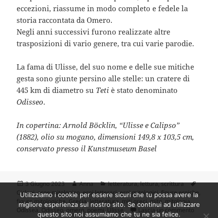
eccezioni, riassume in modo completo e fedele la
storia raccontata da Omero.
Negli anni successivi furono realizzate altre
trasposizioni di vario genere, tra cui varie parodie.
La fama di Ulisse, del suo nome e delle sue mitiche
gesta sono giunte persino alle stelle: un cratere di
445 km di diametro su
Teti
è stato denominato
Odisseo
.
In copertina: Arnold Böcklin, “Ulisse e Calipso”
(1882), olio su mogano, dimensioni 149,8 x 103,5 cm,
conservato presso il Kunstmuseum Basel
Scritto
Autore
Categorie
Tag
3 Giugno 2023
Anna
letteratura
,
lettura
,
scrittura
il
Ciclopi
,
eroe mitologico
,
eroi letterari
,
eroi mitologici
,
figure eroiche
,
Utilizziamo i cookie per essere sicuri che tu possa avere la
figure mitologiche
,
Grecia
,
letteratura
,
miti greci
,
mito
,
mitologia
,
migliore esperienza sul nostro sito. Se continui ad utilizzare
su Uliss
Odissea
,
Odisseo
,
omero
,
poemi
,
Ulisse
Lascia un commento
questo sito noi assumiamo che tu ne sia felice.