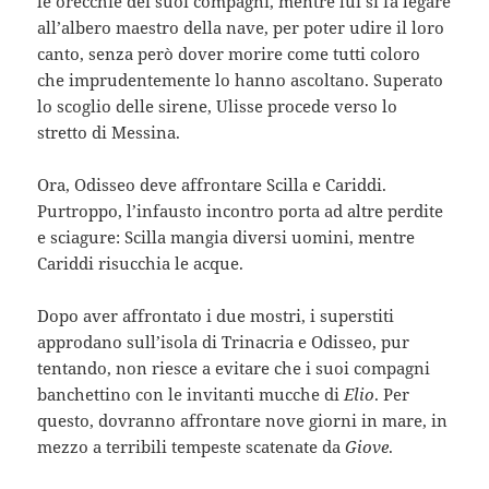
le orecchie dei suoi compagni, mentre lui si fa legare
all’albero maestro della nave, per poter udire il loro
canto, senza però dover morire come tutti coloro
che imprudentemente lo hanno ascoltano. Superato
lo scoglio delle sirene, Ulisse procede verso lo
stretto di Messina.
Ora, Odisseo deve affrontare Scilla e Cariddi.
Purtroppo, l’infausto incontro porta ad altre perdite
e sciagure: Scilla mangia diversi uomini, mentre
Cariddi risucchia le acque.
Dopo aver affrontato i due mostri, i superstiti
approdano sull’isola di Trinacria e Odisseo, pur
tentando, non riesce a evitare che i suoi compagni
banchettino con le invitanti mucche di
Elio
. Per
questo, dovranno affrontare nove giorni in mare, in
mezzo a terribili tempeste scatenate da
Giove
.