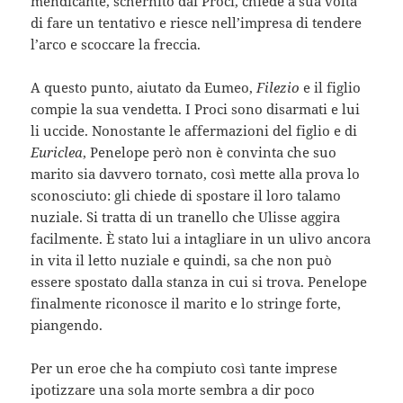
mendicante, schernito dai Proci, chiede a sua volta
di fare un tentativo e riesce nell’impresa di tendere
l’arco e scoccare la freccia.
A questo punto, aiutato da Eumeo,
Filezio
e il figlio
compie la sua vendetta. I Proci sono disarmati e lui
li uccide. Nonostante le affermazioni del figlio e di
Euriclea
, Penelope però non è convinta che suo
marito sia davvero tornato, così mette alla prova lo
sconosciuto: gli chiede di spostare il loro talamo
nuziale. Si tratta di un tranello che Ulisse aggira
facilmente. È stato lui a intagliare in un ulivo ancora
in vita il letto nuziale e quindi, sa che non può
essere spostato dalla stanza in cui si trova. Penelope
finalmente riconosce il marito e lo stringe forte,
piangendo.
Per un eroe che ha compiuto così tante imprese
ipotizzare una sola morte sembra a dir poco