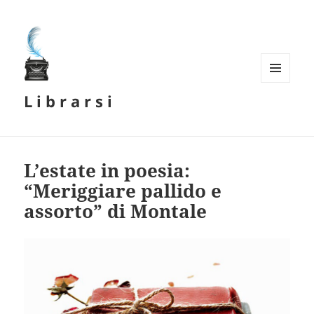
MENU
L i b r a r s i
E
WIDGET
L’estate in poesia:
“Meriggiare pallido e
assorto” di Montale