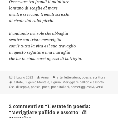
Osservare tra frondi il palpitare
lontano di scaglie di mare
mentre si levano tremuli scricchi
di cicale dai calvi picchi.
E andando nel sole che abbaglia
sentire con triste meraviglia
com’è tutta la vita e il suo travaglio
in questo seguitare una muraglia
che ha in cima cocci aguzzi di bottiglia.
Scritto
Autore
Categorie
3 Luglio 2023
Anna
arte
,
letteratura
,
poesia
,
scrittura
il
Tag
estate
,
Eugenio Montale
,
Liguria
,
Meriggiare pallido e assorto
,
Ossi di seppia
,
poesia
,
poeti
,
poeti italiani
,
pomeriggi estivi
,
versi
2 commenti su “L’estate in poesia:
“Meriggiare pallido e assorto” di