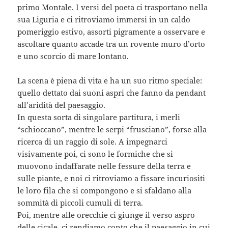
primo Montale. I versi del poeta ci trasportano nella
sua Liguria e ci ritroviamo immersi in un caldo
pomeriggio estivo, assorti pigramente a osservare e
ascoltare quanto accade tra un rovente muro d’orto
e uno scorcio di mare lontano.
La scena è piena di vita e ha un suo ritmo speciale:
quello dettato dai suoni aspri che fanno da pendant
all’aridità del paesaggio.
In questa sorta di singolare partitura, i merli
“schioccano”, mentre le serpi “frusciano”, forse alla
ricerca di un raggio di sole. A impegnarci
visivamente poi, ci sono le formiche che si
muovono indaffarate nelle fessure della terra e
sulle piante, e noi ci ritroviamo a fissare incuriositi
le loro fila che si compongono e si sfaldano alla
sommità di piccoli cumuli di terra.
Poi, mentre alle orecchie ci giunge il verso aspro
delle cicale, ci rendiamo conto che il paesaggio in cui