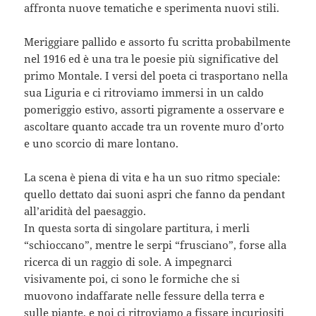
affronta nuove tematiche e sperimenta nuovi stili.
Meriggiare pallido e assorto fu scritta probabilmente
nel 1916 ed è una tra le poesie più significative del
primo Montale. I versi del poeta ci trasportano nella
sua Liguria e ci ritroviamo immersi in un caldo
pomeriggio estivo, assorti pigramente a osservare e
ascoltare quanto accade tra un rovente muro d’orto
e uno scorcio di mare lontano.
La scena è piena di vita e ha un suo ritmo speciale:
quello dettato dai suoni aspri che fanno da pendant
all’aridità del paesaggio.
In questa sorta di singolare partitura, i merli
“schioccano”, mentre le serpi “frusciano”, forse alla
ricerca di un raggio di sole. A impegnarci
visivamente poi, ci sono le formiche che si
muovono indaffarate nelle fessure della terra e
sulle piante, e noi ci ritroviamo a fissare incuriositi