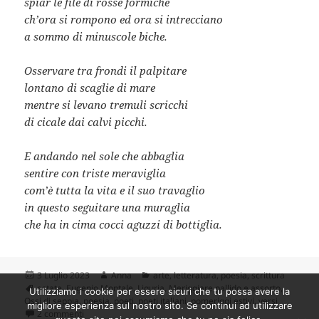
spiar le file di rosse formiche
ch’ora si rompono ed ora si intrecciano
a sommo di minuscole biche.
Osservare tra frondi il palpitare
lontano di scaglie di mare
mentre si levano tremuli scricchi
di cicale dai calvi picchi.
E andando nel sole che abbaglia
sentire con triste meraviglia
com’è tutta la vita e il suo travaglio
in questo seguitare una muraglia
che ha in cima cocci aguzzi di bottiglia.
Scritto
Autore
Categorie
3 Luglio 2023
Anna
arte
,
letteratura
,
poesia
,
scrittura
il
Tag
estate
,
Eugenio Montale
,
Liguria
,
Meriggiare pallido e assorto
,
Utilizziamo i cookie per essere sicuri che tu possa avere la
Ossi di seppia
,
poesia
,
poeti
,
poeti italiani
,
pomeriggi estivi
,
versi
migliore esperienza sul nostro sito. Se continui ad utilizzare
su L’estate in poesia: “Meriggiare pallido e assorto” di Mont
2 commenti