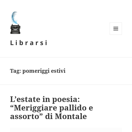
MENU
L i b r a r s i
E
WIDGET
Tag:
pomeriggi estivi
L’estate in poesia:
“Meriggiare pallido e
assorto” di Montale