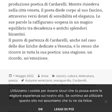
produzione poetica di Cardarelli. Mentre risiedeva
nella città veneta, il poeta diede corpo al suo fascino,
attraverso versi dotati di sensibilità ed eleganza. Le
sue parole la raffigurano sospesa in un magico
equilibrio tra decadenza e antichi splendori
bizantini.
Il punto di partenza di Cardarelli, anche nel caso
delle due liriche dedicate a Venezia, è lo stesso che
ricorre in tutta la sua poetica: una stagione, un
ricordo, un’emozione.
Scritto
Autore
Categorie
1 Maggio 2022
Anna
classici
,
cultura
,
letteratura
,
il
Tag
poesia
Autunno veneziano
,
avanguardia
,
Cardarelli
,
Classicismo
,
compostezza formale
,
cultura
,
culture
,
letteratura
,
liriche
,
Novecento
,
passione
,
poesia
,
poeta
,
poeti
,
Settembre a
Utilizziamo i cookie per essere sicuri che tu possa avere la
Venezia
,
Veneto
,
Venezia
,
versi poetici
,
Vincenzo Cardarelli
migliore esperienza sul nostro sito. Se continui ad utilizzare
su Cardarelli: il poeta che conciliò passione e co
Lascia un commento
questo sito noi assumiamo che tu ne sia felice.
OK
LEGGI DI PIÙ
Privacy Policy
Proudly powered by WordPress