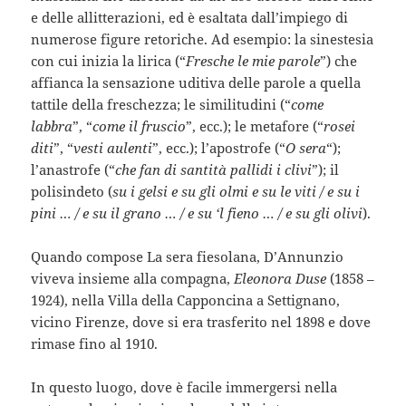
e delle allitterazioni, ed è esaltata dall’impiego di
numerose figure retoriche. Ad esempio: la sinestesia
con cui inizia la lirica (“
Fresche le mie parole
”) che
affianca la sensazione uditiva delle parole a quella
tattile della freschezza; le similitudini (“
come
labbra
”, “
come il fruscio
”, ecc.); le metafore (“
rosei
diti
”, “
vesti aulenti
”, ecc.); l’apostrofe (“
O sera
“);
l’anastrofe (“
che fan di santità pallidi i clivi
”); il
polisindeto (
su i gelsi e su gli olmi e su le viti / e su i
pini … / e su il grano … / e su ‘l fieno … / e su gli olivi
).
Quando compose La sera fiesolana, D’Annunzio
viveva insieme alla compagna,
Eleonora Duse
(1858 –
1924), nella Villa della Capponcina a Settignano,
vicino Firenze, dove si era trasferito nel 1898 e dove
rimase fino al 1910.
In questo luogo, dove è facile immergersi nella