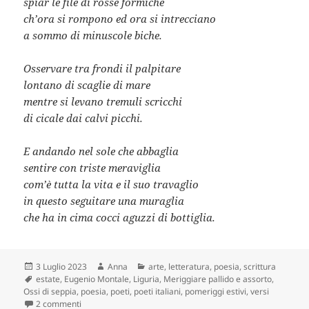
spiar le file di rosse formiche
ch’ora si rompono ed ora si intrecciano
a sommo di minuscole biche.
Osservare tra frondi il palpitare
lontano di scaglie di mare
mentre si levano tremuli scricchi
di cicale dai calvi picchi.
E andando nel sole che abbaglia
sentire con triste meraviglia
com’è tutta la vita e il suo travaglio
in questo seguitare una muraglia
che ha in cima cocci aguzzi di bottiglia.
Scritto
Autore
Categorie
3 Luglio 2023
Anna
arte
,
letteratura
,
poesia
,
scrittura
il
Tag
estate
,
Eugenio Montale
,
Liguria
,
Meriggiare pallido e assorto
,
Ossi di seppia
,
poesia
,
poeti
,
poeti italiani
,
pomeriggi estivi
,
versi
su L’estate in poesia: “Meriggiare pallido e assorto” di Mont
2 commenti