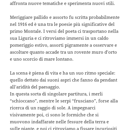
affronta nuove tematiche e sperimenta nuovi stili.
Meriggiare pallido e assorto fu scritta probabilmente
nel 1916 ed è una tra le poesie più significative del
primo Montale. I versi del poeta ci trasportano nella
sua Liguria e ci ritroviamo immersi in un caldo
pomeriggio estivo, assorti pigramente a osservare e
ascoltare quanto accade tra un rovente muro d’orto
e uno scorcio di mare lontano.
La scena è piena di vita e ha un suo ritmo speciale:
quello dettato dai suoni aspri che fanno da pendant
all’aridità del paesaggio.
In questa sorta di singolare partitura, i merli
“schioccano”, mentre le serpi “frusciano”, forse alla
ricerca di un raggio di sole. A impegnarci
visivamente poi, ci sono le formiche che si
muovono indaffarate nelle fessure della terra e
sulle piante, e noi ci ritroviamo a fissare incuriositi