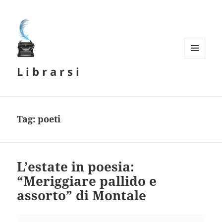
MENU
L i b r a r s i
E
WIDGET
Tag:
poeti
L’estate in poesia:
“Meriggiare pallido e
assorto” di Montale