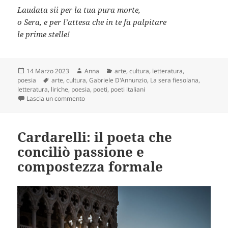
Laudata sii per la tua pura morte,
o Sera, e per l’attesa che in te fa palpitare
le prime stelle!
Scritto
Autore
Categorie
14 Marzo 2023
Anna
arte
,
cultura
,
letteratura
,
il
Tag
poesia
arte
,
cultura
,
Gabriele D'Annunzio
,
La sera fiesolana
,
letteratura
,
liriche
,
poesia
,
poeti
,
poeti italiani
su La sera fiesolana di D’Annunzio: perfetta fusio
Lascia un commento
Cardarelli: il poeta che
conciliò passione e
compostezza formale