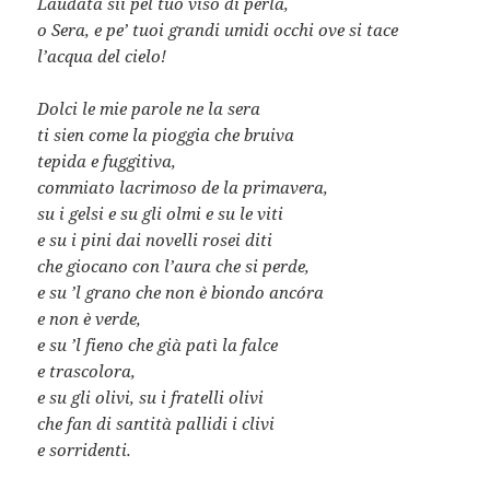
Laudata sii pel tuo viso di perla,
o Sera, e pe’ tuoi grandi umidi occhi ove si tace
l’acqua del cielo!
Dolci le mie parole ne la sera
ti sien come la pioggia che bruiva
tepida e fuggitiva,
commiato lacrimoso de la primavera,
su i gelsi e su gli olmi e su le viti
e su i pini dai novelli rosei diti
che giocano con l’aura che si perde,
e su ’l grano che non è biondo ancóra
e non è verde,
e su ’l fieno che già patì la falce
e trascolora,
e su gli olivi, su i fratelli olivi
che fan di santità pallidi i clivi
e sorridenti.