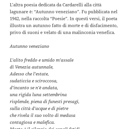
L’altra poesia dedicata da Cardarelli alla città
lagunare è: “Autunno veneziano”. Fu pubblicata nel
1942, nella raccolta “Poesie”. In questi versi, il poeta
illustra un autunno fatto di morte e di disfacimento,
privo di suoni e velato di una malinconia venefica.
Autunno veneziano
L’alito freddo e umido m’assale
di Venezia autunnale,
Adesso che l’estate,
sudaticcia e sciroccosa,
d’incanto se n’è andata,
una rigida luna settembrina
risplende, piena di funesti presagi,
sulla città d’acque e di pietre
che rivela il suo volto di medusa
contagiosa e malefica.
Morto è il silenzio dei canali fetidi,