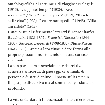
autobiografiche di costume e di viaggio: “Prologhi”
(1916), “Viaggi nel tempo” (1920), “Favole e
memorie” (1925), “Il sole a picco” (1929), “Il cielo
sulle città” (1939), “Lettere non spedite” (1946), “Villa
Tarantola” (1948).
I suoi punti di riferimento letterari furono:
Charles
Baudelaire
(1821-1867),
Friedrich Nietzsche
(1844-
1900),
Giacomo Leopardi
(1798-1837),
Blaise Pascal
(1623-1662). Grazie a loro riuscì a dare forma alle
proprie passioni incastonandole in una cornice
razionale.
La sua poesia era essenzialmente descrittiva,
connessa ai ricordi: di paesaggi, di animali, di
persone e di stati d’animo. Il poeta utilizzava un
linguaggio discorsivo ma al contempo, passionale e
profondo.
La vita di Cardarelli fu essenzialmente un’esistenza
isolata; per similitudini poetiche, caratteriali e anche