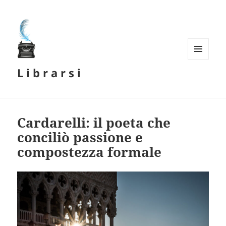
MENU
L i b r a r s i
E
WIDGET
Cardarelli: il poeta che
conciliò passione e
compostezza formale