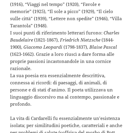
(1916), “Viaggi nel tempo” (1920), “Favole e
memorie” (1925), “Il sole a picco” (1929), “Il cielo
sulle città” (1939), “Lettere non spedite” (1946), “Villa
Tarantola” (1948).
I suoi punti di riferimento letterari furono:
Charles
Baudelaire
(1821-1867),
Friedrich Nietzsche
(1844-
1900),
Giacomo Leopardi
(1798-1837),
Blaise Pascal
(1623-1662). Grazie a loro riuscì a dare forma alle
proprie passioni incastonandole in una cornice
razionale.
La sua poesia era essenzialmente descrittiva,
connessa ai ricordi: di paesaggi, di animali, di
persone e di stati d’animo. Il poeta utilizzava un
linguaggio discorsivo ma al contempo, passionale e
profondo.
La vita di Cardarelli fu essenzialmente un’esistenza
isolata; per similitudini poetiche, caratteriali e anche
per problemi di salute (soffriva del morbo di Pott,