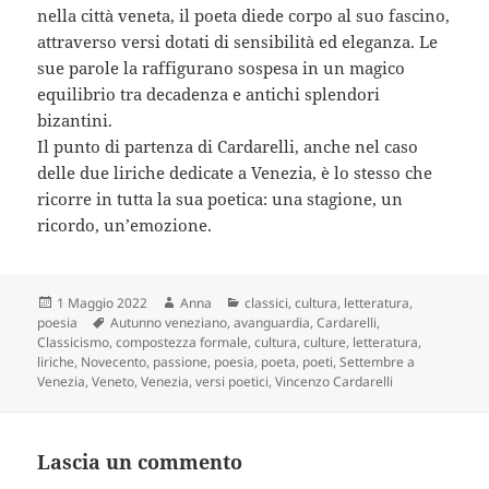
nella città veneta, il poeta diede corpo al suo fascino,
attraverso versi dotati di sensibilità ed eleganza. Le
sue parole la raffigurano sospesa in un magico
equilibrio tra decadenza e antichi splendori
bizantini.
Il punto di partenza di Cardarelli, anche nel caso
delle due liriche dedicate a Venezia, è lo stesso che
ricorre in tutta la sua poetica: una stagione, un
ricordo, un’emozione.
Scritto
Autore
Categorie
1 Maggio 2022
Anna
classici
,
cultura
,
letteratura
,
il
Tag
poesia
Autunno veneziano
,
avanguardia
,
Cardarelli
,
Classicismo
,
compostezza formale
,
cultura
,
culture
,
letteratura
,
liriche
,
Novecento
,
passione
,
poesia
,
poeta
,
poeti
,
Settembre a
Venezia
,
Veneto
,
Venezia
,
versi poetici
,
Vincenzo Cardarelli
Lascia un commento