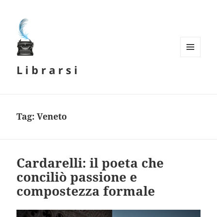
MENU
L i b r a r s i
E
WIDGET
Tag:
Veneto
Cardarelli: il poeta che
conciliò passione e
compostezza formale