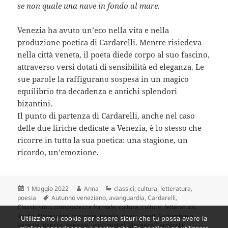
se non quale una nave in fondo al mare.
Venezia ha avuto un’eco nella vita e nella
produzione poetica di Cardarelli. Mentre risiedeva
nella città veneta, il poeta diede corpo al suo fascino,
attraverso versi dotati di sensibilità ed eleganza. Le
sue parole la raffigurano sospesa in un magico
equilibrio tra decadenza e antichi splendori
bizantini.
Il punto di partenza di Cardarelli, anche nel caso
delle due liriche dedicate a Venezia, è lo stesso che
ricorre in tutta la sua poetica: una stagione, un
ricordo, un’emozione.
Scritto
Autore
Categorie
1 Maggio 2022
Anna
classici
,
cultura
,
letteratura
,
il
Tag
poesia
Autunno veneziano
,
avanguardia
,
Cardarelli
,
Classicismo
,
compostezza formale
,
cultura
,
culture
,
letteratura
,
liriche
,
Novecento
,
passione
,
poesia
,
poeta
,
poeti
,
Settembre a
Utilizziamo i cookie per essere sicuri che tu possa avere la
Venezia
,
Veneto
,
Venezia
,
versi poetici
,
Vincenzo Cardarelli