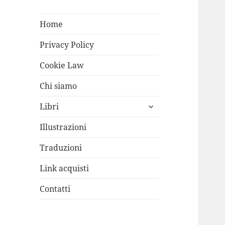
Home
Privacy Policy
Cookie Law
Chi siamo
apri
Libri
i
menù
Illustrazioni
child
Traduzioni
Link acquisti
Contatti