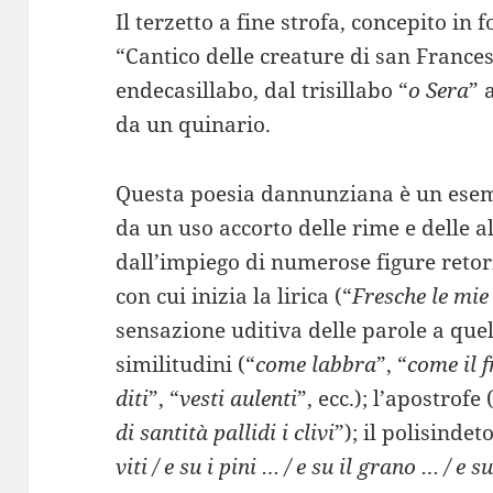
Il terzetto a fine strofa, concepito in 
“Cantico delle creature di san France
endecasillabo, dal trisillabo “
o Sera
” 
da un quinario.
Questa poesia dannunziana è un esem
da un uso accorto delle rime e delle al
dall’impiego di numerose figure retor
con cui inizia la lirica (“
Fresche le mie
sensazione uditiva delle parole a quell
similitudini (“
come labbra
”, “
come il f
diti
”, “
vesti aulenti
”, ecc.); l’apostrofe 
di santità pallidi i clivi
”); il polisindeto
viti / e su i pini … / e su il grano … / e su