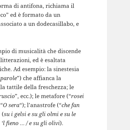
forma di antifona, richiama il
sco” ed è formato da un
associato a un dodecasillabo, e
pio di musicalità che discende
litterazioni, ed è esaltata
iche. Ad esempio: la sinestesia
 parole
”) che affianca la
a tattile della freschezza; le
ruscio
”, ecc.); le metafore (“
rosei
(“
O sera
“); l’anastrofe (“
che fan
 (
su i gelsi e su gli olmi e su le
 ‘l fieno … / e su gli olivi
).