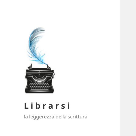
L i b r a r s i
la leggerezza della scrittura