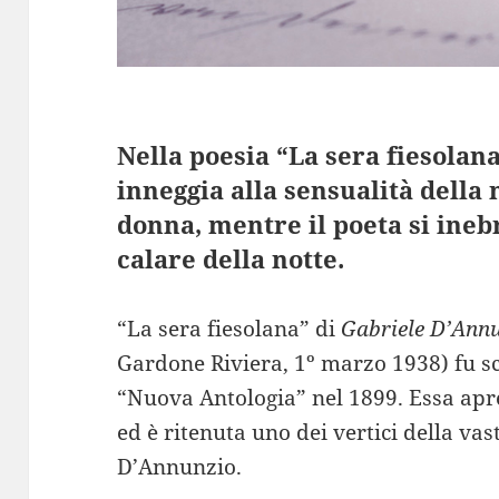
Nella poesia “La sera fiesola
inneggia alla sensualità della
donna, mentre il poeta si ineb
calare della notte.
“La sera fiesolana” di
Gabriele D’Ann
Gardone Riviera, 1º marzo 1938) fu scr
“Nuova Antologia” nel 1899. Essa apre
ed è ritenuta uno dei vertici della va
D’Annunzio.