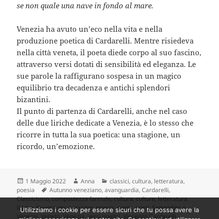
se non quale una nave in fondo al mare.
Venezia ha avuto un’eco nella vita e nella
produzione poetica di Cardarelli. Mentre risiedeva
nella città veneta, il poeta diede corpo al suo fascino,
attraverso versi dotati di sensibilità ed eleganza. Le
sue parole la raffigurano sospesa in un magico
equilibrio tra decadenza e antichi splendori
bizantini.
Il punto di partenza di Cardarelli, anche nel caso
delle due liriche dedicate a Venezia, è lo stesso che
ricorre in tutta la sua poetica: una stagione, un
ricordo, un’emozione.
Scritto
Autore
Categorie
1 Maggio 2022
Anna
classici
,
cultura
,
letteratura
,
il
Tag
poesia
Autunno veneziano
,
avanguardia
,
Cardarelli
,
Classicismo
,
compostezza formale
,
cultura
,
culture
,
letteratura
,
liriche
,
Novecento
,
passione
,
poesia
,
poeta
,
poeti
,
Settembre a
Utilizziamo i cookie per essere sicuri che tu possa avere la
Venezia
,
Veneto
,
Venezia
,
versi poetici
,
Vincenzo Cardarelli