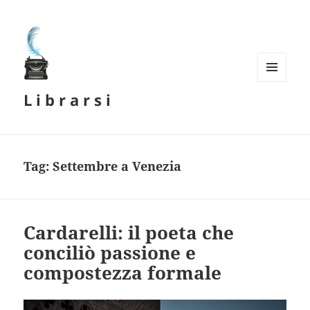
MENU
L i b r a r s i
E
WIDGET
Tag:
Settembre a Venezia
Cardarelli: il poeta che
conciliò passione e
compostezza formale