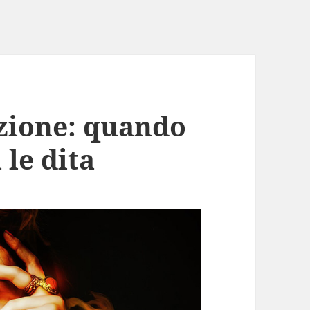
azione: quando
 le dita