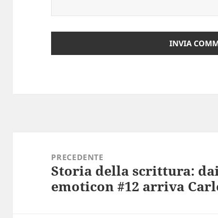
Navigazione
articoli
PRECEDENTE
Storia della scrittura: dai
Articolo
emoticon #12 arriva Car
precedente: