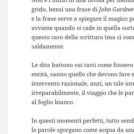
Non è l’inizio di una favola per bamb
grido, bensì una frase di
John Gardne
e la frase serve a spiegare il magico p
avviene quando si cade in quella sort
questo caso della scrittura (ma ci sono
saldamente.
Le dita battono sui tasti come fosser
entità, sanno quello che devono fare 
intervento razionale, anzi, un tale in
irreparabilmente, il viaggio che le pa
al foglio bianco.
In questi momenti perfetti, tutto sem
le parole sgorgano come acqua da una