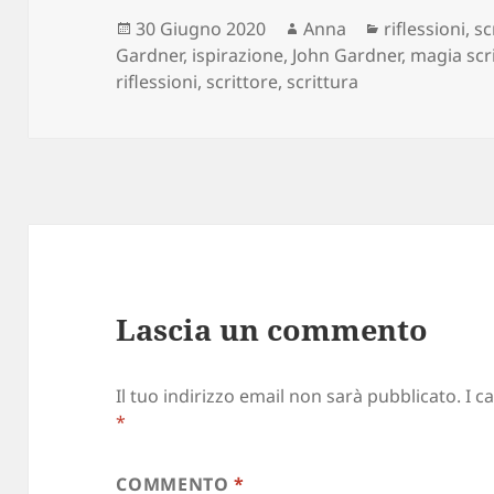
Scritto
Autore
Categorie
30 Giugno 2020
Anna
riflessioni
,
sc
il
Gardner
,
ispirazione
,
John Gardner
,
magia scr
riflessioni
,
scrittore
,
scrittura
Lascia un commento
Il tuo indirizzo email non sarà pubblicato.
I c
*
COMMENTO
*