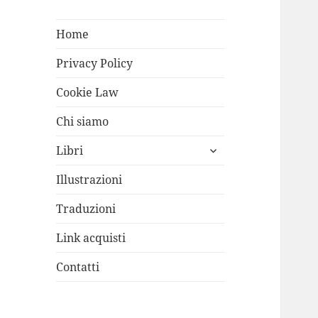
Home
Privacy Policy
Cookie Law
Chi siamo
apri
Libri
i
menù
Illustrazioni
child
Traduzioni
Link acquisti
Contatti