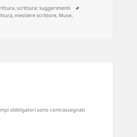
Tag
rittura
,
scrittura: suggerimenti
ittura
,
mestiere scrittore
,
Muse
,
ampi obbligatori sono contrassegnati