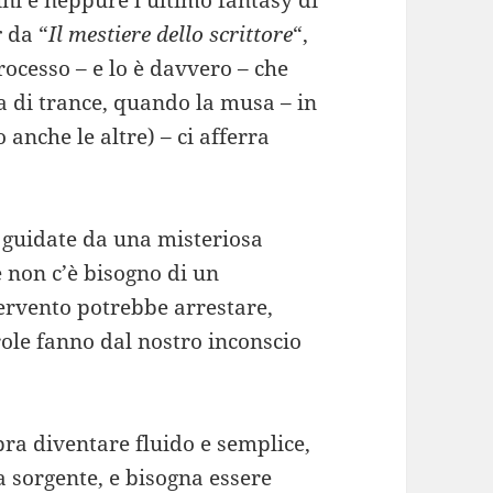
ini e neppure l’ultimo fantasy di
r
da “
Il mestiere dello scrittore
“,
rocesso – e lo è davvero – che
a di trance, quando la musa – in
 anche le altre) – ci afferra
o guidate da una misteriosa
e non c’è bisogno di un
tervento potrebbe arrestare,
role fanno dal nostro inconscio
bra diventare fluido e semplice,
 sorgente, e bisogna essere