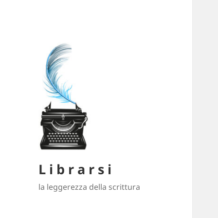
L i b r a r s i
la leggerezza della scrittura