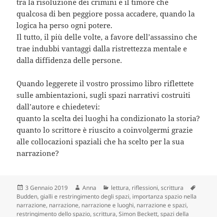
tra la risoluzione dei crimini e il timore che
qualcosa di ben peggiore possa accadere, quando la
logica ha perso ogni potere.
Il tutto, il più delle volte, a favore dell’assassino che
trae indubbi vantaggi dalla ristrettezza mentale e
dalla diffidenza delle persone.
Quando leggerete il vostro prossimo libro riflettete
sulle ambientazioni, sugli spazi narrativi costruiti
dall’autore e chiedetevi:
quanto la scelta dei luoghi ha condizionato la storia?
quanto lo scrittore è riuscito a coinvolgermi grazie
alle collocazioni spaziali che ha scelto per la sua
narrazione?
Scritto
Autore
Categorie
Tag
3 Gennaio 2019
Anna
lettura
,
riflessioni
,
scrittura
il
Budden
,
gialli e restringimento degli spazi
,
importanza spazio nella
narrazione
,
narrazione
,
narrazione e luoghi
,
narrazione e spazi
,
restringimento dello spazio
,
scrittura
,
Simon Beckett
,
spazi della