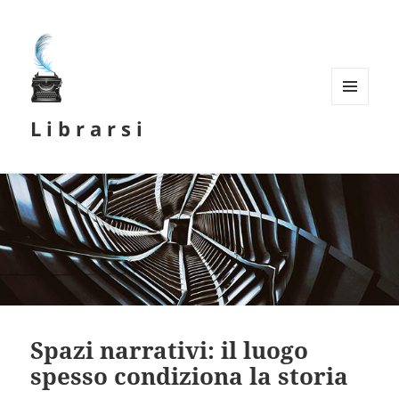
MENU
L i b r a r s i
E
WIDGET
Spazi narrativi: il luogo
spesso condiziona la storia