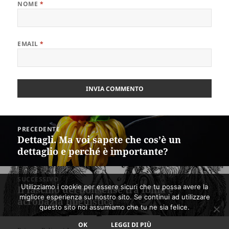
NOME
*
EMAIL
*
Navigazione
PRECEDENTE
articoli
Dettagli. Ma voi sapete che cos’è un
Articolo
dettaglio e perché è importante?
precedente:
SUCCESSIVO
Utilizziamo i cookie per essere sicuri che tu possa avere la
Il fascino dei nonsense tra follia e
Articolo
migliore esperienza sul nostro sito. Se continui ad utilizzare
acrobazia linguistica
successivo:
questo sito noi assumiamo che tu ne sia felice.
OK
LEGGI DI PIÙ