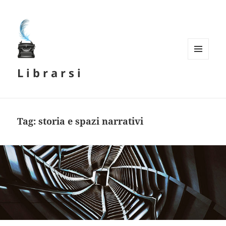
MENU
L i b r a r s i
E
WIDGET
Tag:
storia e spazi narrativi