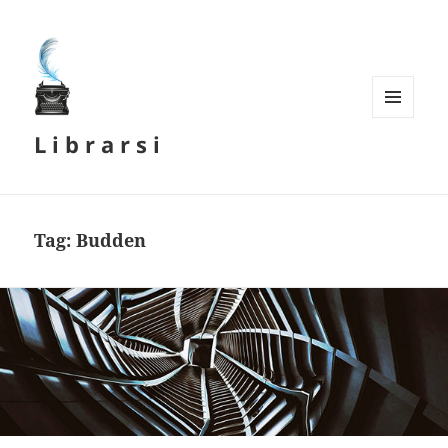
MENU
L i b r a r s i
E
WIDGET
Tag:
Budden