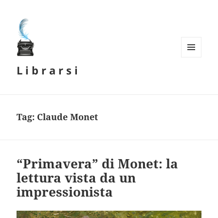
MENU
L i b r a r s i
E
WIDGET
Tag:
Claude Monet
“Primavera” di Monet: la
lettura vista da un
impressionista