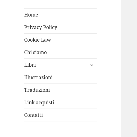
Home
Privacy Policy
Cookie Law
Chi siamo
apri
Libri
i
menù
Illustrazioni
child
Traduzioni
Link acquisti
Contatti