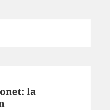
onet: la
un