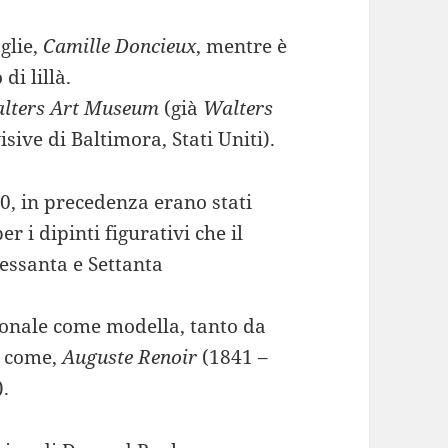
glie,
Camille Doncieux
, mentre è
di lillà.
lters Art Museum
(già
Walters
isive di Baltimora, Stati Uniti).
0, in precedenza erano stati
r i dipinti figurativi che il
Sessanta e Settanta
ionale come modella, tanto da
ri come,
Auguste Renoir
(1841 –
.