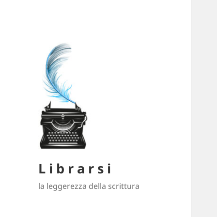
L i b r a r s i
la leggerezza della scrittura