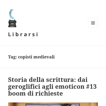
MENU
L i b r a r s i
E
WIDGET
Tag:
copisti medievali
Storia della scrittura: dai
geroglifici agli emoticon #13
boom di richieste