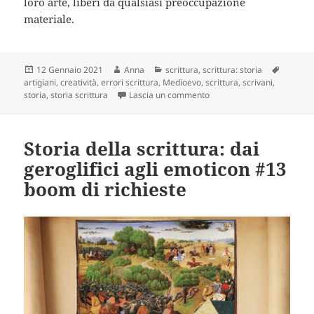
loro arte, liberi da qualsiasi preoccupazione
materiale.
Scritto
Autore
Categorie
Tag
12 Gennaio 2021
Anna
scrittura
,
scrittura: storia
il
artigiani
,
creatività
,
errori scrittura
,
Medioevo
,
scrittura
,
scrivani
,
su Storia della scrittura: d
storia
,
storia scrittura
Lascia un commento
Storia della scrittura: dai
geroglifici agli emoticon #13
boom di richieste