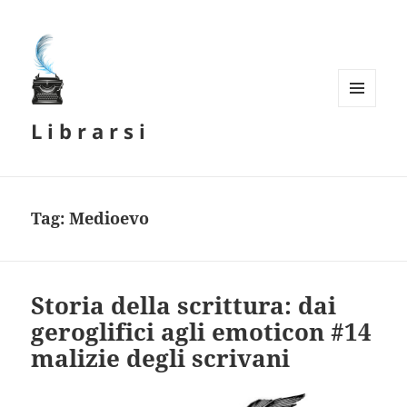
MENU
L i b r a r s i
E
WIDGET
Tag:
Medioevo
Storia della scrittura: dai
geroglifici agli emoticon #14
malizie degli scrivani