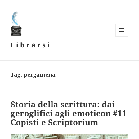
MENU
L i b r a r s i
E
WIDGET
Tag:
pergamena
Storia della scrittura: dai
geroglifici agli emoticon #11
Copisti e Scriptorium