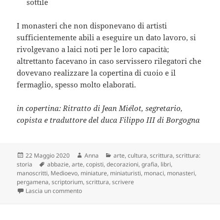
sottile
I monasteri che non disponevano di artisti
sufficientemente abili a eseguire un dato lavoro, si
rivolgevano a laici noti per le loro capacità;
altrettanto facevano in caso servissero rilegatori che
dovevano realizzare la copertina di cuoio e il
fermaglio, spesso molto elaborati.
in copertina: Ritratto di Jean Miélot, segretario,
copista e traduttore del duca Filippo III di Borgogna
Scritto
Autore
Categorie
22 Maggio 2020
Anna
arte
,
cultura
,
scrittura
,
scrittura:
il
Tag
storia
abbazie
,
arte
,
copisti
,
decorazioni
,
grafia
,
libri
,
manoscritti
,
Medioevo
,
miniature
,
miniaturisti
,
monaci
,
monasteri
,
pergamena
,
scriptorium
,
scrittura
,
scrivere
su Storia della scrittura: dai geroglifici agli emoti
Lascia un commento