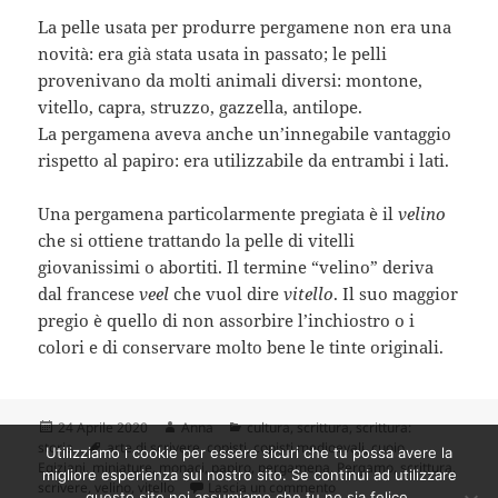
La pelle usata per produrre pergamene non era una
novità: era già stata usata in passato; le pelli
provenivano da molti animali diversi: montone,
vitello, capra, struzzo, gazzella, antilope.
La pergamena aveva anche un’innegabile vantaggio
rispetto al papiro: era utilizzabile da entrambi i lati.
Una pergamena particolarmente pregiata è il
velino
che si ottiene trattando la pelle di vitelli
giovanissimi o abortiti. Il termine “velino” deriva
dal francese
veel
che vuol dire
vitello
. Il suo maggior
pregio è quello di non assorbire l’inchiostro o i
colori e di conservare molto bene le tinte originali.
Scritto
Autore
Categorie
24 Aprile 2020
Anna
cultura
,
scrittura
,
scrittura:
il
Tag
storia
arte di scrivere
,
copisti
,
copisti medioevali
,
cuoio
,
Utilizziamo i cookie per essere sicuri che tu possa avere la
Egiziani
,
miniature
,
monaci
,
papiro
,
pergamena
,
Pergamo
,
scrittura
,
migliore esperienza sul nostro sito. Se continui ad utilizzare
su Storia della scrittura: 
scrivere
,
velino
,
vitello
Lascia un commento
questo sito noi assumiamo che tu ne sia felice.