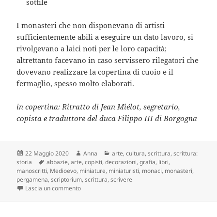
sottile
I monasteri che non disponevano di artisti
sufficientemente abili a eseguire un dato lavoro, si
rivolgevano a laici noti per le loro capacità;
altrettanto facevano in caso servissero rilegatori che
dovevano realizzare la copertina di cuoio e il
fermaglio, spesso molto elaborati.
in copertina: Ritratto di Jean Miélot, segretario,
copista e traduttore del duca Filippo III di Borgogna
Scritto
Autore
Categorie
22 Maggio 2020
Anna
arte
,
cultura
,
scrittura
,
scrittura:
il
Tag
storia
abbazie
,
arte
,
copisti
,
decorazioni
,
grafia
,
libri
,
manoscritti
,
Medioevo
,
miniature
,
miniaturisti
,
monaci
,
monasteri
,
pergamena
,
scriptorium
,
scrittura
,
scrivere
su Storia della scrittura: dai geroglifici agli emoti
Lascia un commento