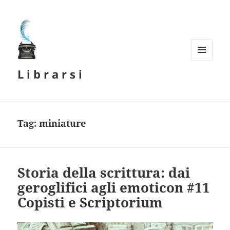
MENU
L i b r a r s i
E
WIDGET
Tag:
miniature
Storia della scrittura: dai
geroglifici agli emoticon #11
Copisti e Scriptorium