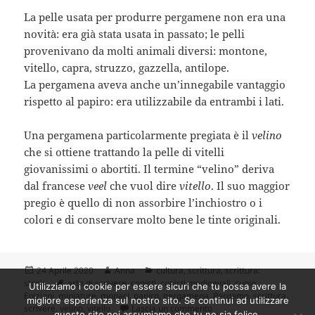
La pelle usata per produrre pergamene non era una
novità: era già stata usata in passato; le pelli
provenivano da molti animali diversi: montone,
vitello, capra, struzzo, gazzella, antilope.
La pergamena aveva anche un’innegabile vantaggio
rispetto al papiro: era utilizzabile da entrambi i lati.
Una pergamena particolarmente pregiata è il
velino
che si ottiene trattando la pelle di vitelli
giovanissimi o abortiti. Il termine “velino” deriva
dal francese
veel
che vuol dire
vitello
. Il suo maggior
pregio è quello di non assorbire l’inchiostro o i
colori e di conservare molto bene le tinte originali.
Scritto
Autore
Categorie
24 Aprile 2020
Anna
cultura
,
scrittura
,
scrittura:
il
Tag
storia
arte di scrivere
,
copisti
,
copisti medioevali
,
cuoio
,
Utilizziamo i cookie per essere sicuri che tu possa avere la
Egiziani
,
miniature
,
monaci
,
papiro
,
pergamena
,
Pergamo
,
scrittura
,
migliore esperienza sul nostro sito. Se continui ad utilizzare
su Storia della scrittura: 
scrivere
,
velino
,
vitello
Lascia un commento
questo sito noi assumiamo che tu ne sia felice.