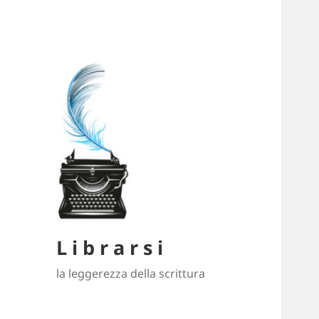
L i b r a r s i
la leggerezza della scrittura