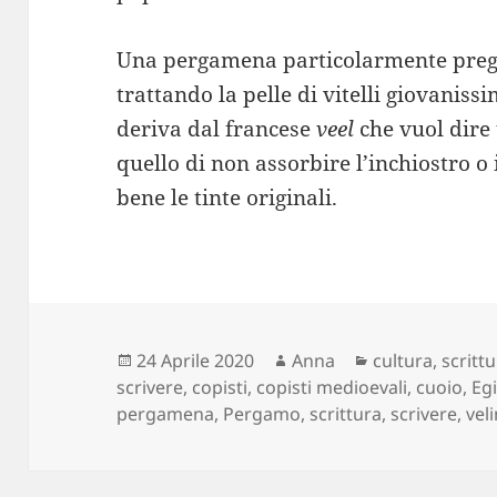
Una pergamena particolarmente pregi
trattando la pelle di vitelli giovanissi
deriva dal francese
veel
che vuol dire
quello di non assorbire l’inchiostro o 
bene le tinte originali.
Scritto
Autore
Categorie
24 Aprile 2020
Anna
cultura
,
scritt
il
scrivere
,
copisti
,
copisti medioevali
,
cuoio
,
Egi
pergamena
,
Pergamo
,
scrittura
,
scrivere
,
vel