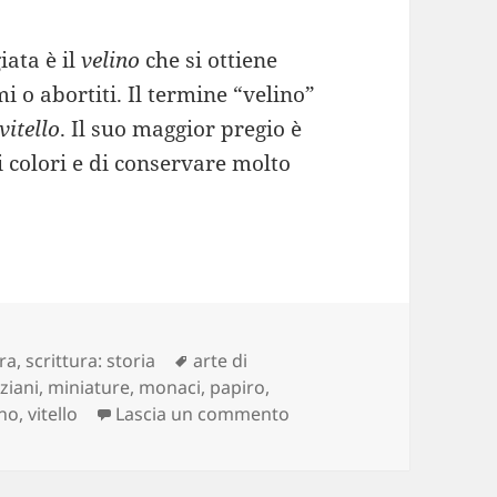
ata è il
velino
che si ottiene
mi o abortiti. Il termine “velino”
vitello
. Il suo maggior pregio è
i colori e di conservare molto
Tag
ura
,
scrittura: storia
arte di
ziani
,
miniature
,
monaci
,
papiro
,
su Storia della scrittura
ino
,
vitello
Lascia un commento