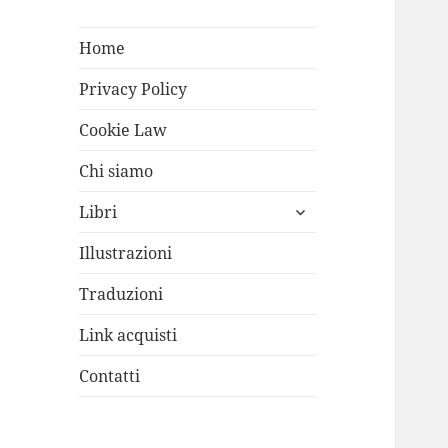
Home
Privacy Policy
Cookie Law
Chi siamo
apri
Libri
i
menù
Illustrazioni
child
Traduzioni
Link acquisti
Contatti