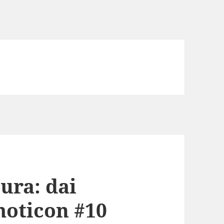
tura: dai
emoticon #10