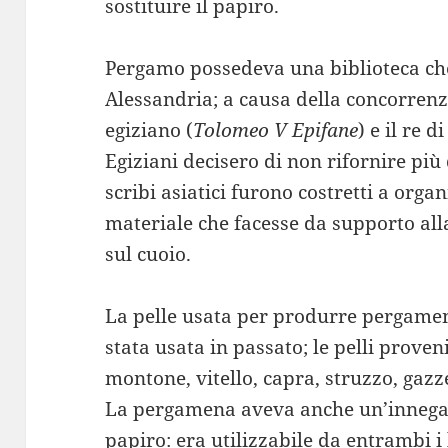
sostituire il papiro.
Pergamo possedeva una biblioteca che
Alessandria; a causa della concorrenz
egiziano (
Tolomeo V Epifane
) e il re 
Egiziani decisero di non rifornire più di
scribi asiatici furono costretti a orga
materiale che facesse da supporto alla
sul cuoio.
La pelle usata per produrre pergamen
stata usata in passato; le pelli prove
montone, vitello, capra, struzzo, gazze
La pergamena aveva anche un’innegabi
papiro: era utilizzabile da entrambi i 