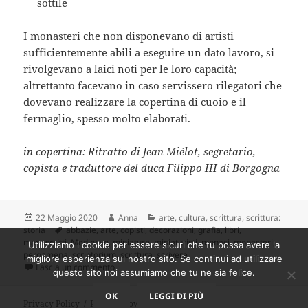
sottile
I monasteri che non disponevano di artisti
sufficientemente abili a eseguire un dato lavoro, si
rivolgevano a laici noti per le loro capacità;
altrettanto facevano in caso servissero rilegatori che
dovevano realizzare la copertina di cuoio e il
fermaglio, spesso molto elaborati.
in copertina: Ritratto di Jean Miélot, segretario,
copista e traduttore del duca Filippo III di Borgogna
Scritto
Autore
Categorie
22 Maggio 2020
Anna
arte
,
cultura
,
scrittura
,
scrittura:
il
Tag
storia
abbazie
,
arte
,
copisti
,
decorazioni
,
grafia
,
libri
,
manoscritti
,
Medioevo
,
miniature
,
miniaturisti
,
monaci
,
monasteri
,
Utilizziamo i cookie per essere sicuri che tu possa avere la
pergamena
,
scriptorium
,
scrittura
,
scrivere
migliore esperienza sul nostro sito. Se continui ad utilizzare
su Storia della scrittura: dai geroglifici agli emoti
Lascia un commento
questo sito noi assumiamo che tu ne sia felice.
OK
LEGGI DI PIÙ
Privacy Policy
Proudly powered by WordPress