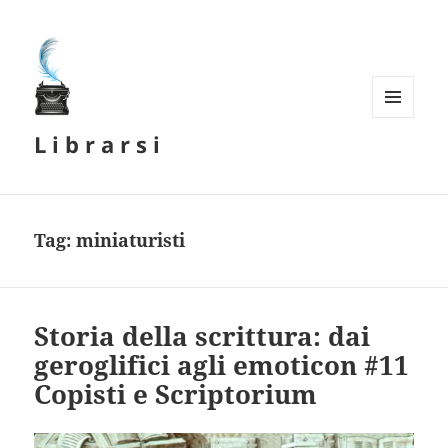
MENU
L i b r a r s i
E
WIDGET
Tag:
miniaturisti
Storia della scrittura: dai
geroglifici agli emoticon #11
Copisti e Scriptorium